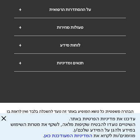
על ההסתדרות הרפואית
+
פעולות מהירות
+
לוחות מידע
+
תנאים ומדיניות
+
הבהרה משפטית: כל נושא המופיע באתר זה נועד להשכלה בלבד ואין לראות בו
ייעוץ רפואי או משפטי. אין הר"י אחראית לתוכן המתפרסם באתר זה ולכל נזק
עדכנו את מדיניות הפרטיות באתר.
שעלול להיגרם.
השינויים נועדו להבטיח שקיפות מלאה, לשקף את מטרות השימוש
ידוע לי שהר"י אוספת ושומרת מידע אישי לצורך מתן השרות וכי חלק ממנו עשוי
במידע ולהגן על המידע שלכם/ן.
להיות מועבר לצדדים שלישיים, הכל בכפוף ל
מדיניות הפרטיות
ול
תנאי השימוש
מוזמנים/ות לקרוא את
המדיניות המעודכנת כאן
.
כל הזכויות על המידע באתר שייכות להסתדרות הרפואית בישראל.