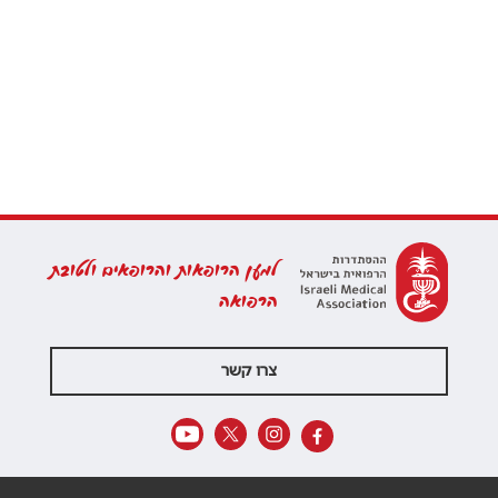
למען הרופאות והרופאים ולטובת
הרפואה
צרו קשר