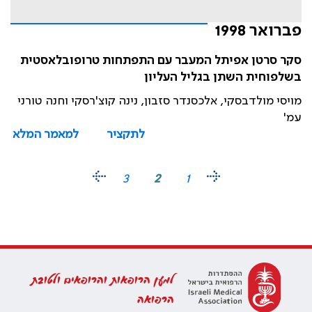
פברואר 1998
סקר סרטן אפיתל המעבר עם התפתחות טרופובלאסטית
בשלפוחית השתן בגליל העליון
מויסי מולדבסקי, אלכסנדר סזבון, נינה קוצ'רסקי וחנה טורני
עמ'
לתקציר
למאמר המלא
3
2
1
למען הרופאות והרופאים ולטובת
הרפואה