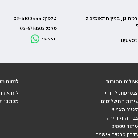
טלפון: 03-6100444
פקס: 03-5753303
וואצאפ
tguvot
עולות מהירות
לוחות מי
צטרפות להר"י
לוח אירו
ירות התשלומים
מכתבי ת
אזור האישי
בודה וקריירה
יתור טפסים
דכון פרטים אישיים