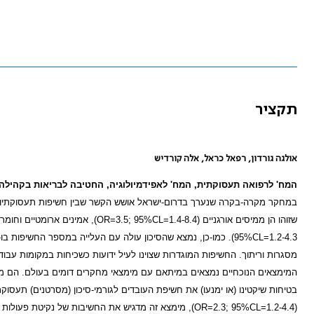
תקציר
אולגה גורדון, רפאל כראל, אלה קורדיש
המח' לרפואה תעסוקתית, המח' לאפידמיולוגיה, החטיבה לבריאות בקהילה
במחקר מקרה-בקרה שנערך בדרום-ישראל אושש הקשר שבין חשיפות תעסוקתיות מ
שזוהו הן ממיסים אורגניים (
OR=3.5; 95%CL=1.4-8.4
), אמינים ארומטיים וחומרי
95%CL=1.2-4.3
). כמו-כן, נמצא שהסיכון עולה עם העלייה במספר החשיפות בו
מסגרות וריתוך. החשיפות המוגדרות שצוינו לעיל ידועות כשכיחות במקומות עבוד
המימצאים הנוכחיים נמצאים במיתאם עם מימצאי מחקרים דומים בעולם. הם מ
בטיחות שיקטינו (או ימנעו) את חשיפת העובדים לגורמי-סיכון (מסרטנים) תעסוקת
(
OR=2.3; 95%CL=1.2-4.4
), מימצא זה מדגיש את החשיבות של נקיטת פעולות ל