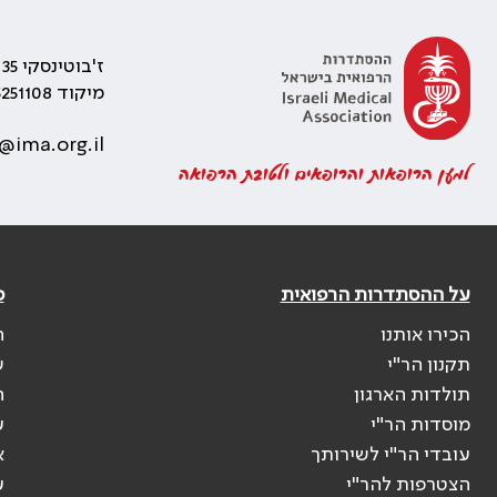
ז'בוטינסקי 35 רמת גן, בניין התאומים 2
מיקוד 5251108
@ima.org.il
למען הרופאות והרופאים ולטובת הרפואה
על ההסתדרות הרפואית
פ
הכירו אותנו
ה
תקנון הר"י
ש
תולדות הארגון
ה
מוסדות הר"י
ע
עובדי הר"י לשירותך
א
הצטרפות להר"י
ע