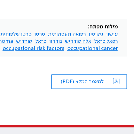
מילות מפתח:
עישון
ניקוטין
רפואה תעסוקתית
סרטן
סרטן שלפוחית
רפאל כראל
אלה קורדיש
גורדון
כראל
קורדיש
cinoma
occupational risk factors
occupational cancer
למאמר המלא (PDF)