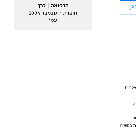
הרפואה | כרך
חוברת 1, נובמבר 2004
עמ׳
קריות
,
י
ות בסש"ה