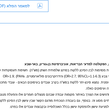
למאמר המלא (PDF)
, הפקולטה למדעי הבריאות,
אוניברסיטת בן-גוריון, באר-שבע
סוימות לבין הסיכון ללקות בסרטן שלפוחית השתן (סש"ה). חשיפות תעסוקתיות עי
 צבע (
OR=2.7; 95%CL=1.1-6.3
)
והידרוקרבונים פוליארומטיים,
PAHs)
OR=1.9;
-זמנית. נמצא סיכון-יתר ללקות בסש"ה בקרב עובדים בעיסוקים הבאים - עובדי מתכת
ה ועיסוקים כאלה.
דגישים את הצורך באיתור
מקומות עבודה שבהם מנוצלים חומרים אלו והפעלת מנגנונ
יים מסוג זה. בנוסף, גם בעבודה הנוכחית מודגם הקשר שבין עישון לבין הסיכון ללק
מניעת עישון ולהפסקת עישון בכלל האוכלוסייה ובקבוצות עובדים אלו בפרט.