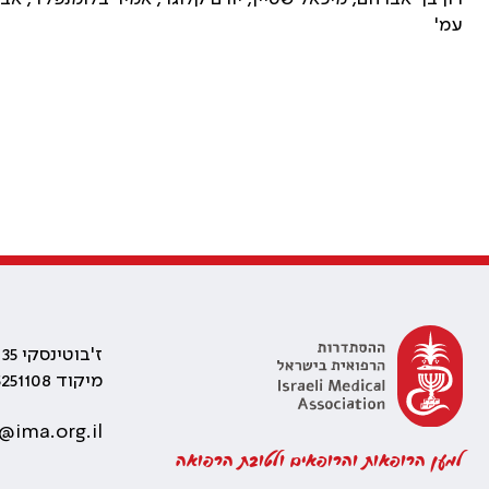
עמ'
ז'בוטינסקי 35 רמת גן, בניין התאומים 2
מיקוד 5251108
@ima.org.il
למען הרופאות והרופאים ולטובת הרפואה