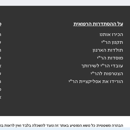
על ההסתדרות הרפואית
פ
הכירו אותנו
ה
תקנון הר"י
ש
תולדות הארגון
ה
מוסדות הר"י
ע
עובדי הר"י לשירותך
א
הצטרפות להר"י
ע
הורידו את אפליקציית הר"י
ר
ס
א
הבהרה משפטית: כל נושא המופיע באתר זה נועד להשכלה בלבד ואין לראות בו י