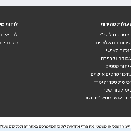
עולות מהירות
לוחות מי
צטרפות להר"י
לוח אירו
ירות התשלומים
מכתבי ת
אזור האישי
בודה וקריירה
יתור טפסים
דכון פרטים אישיים
כישת ספרי לימוד
ימולטור שכר
זור אישי סטאז'-רישוי
יעוץ רפואי או משפטי. אין הר"י אחראית לתוכן המתפרסם באתר זה ולכל נזק שעלול