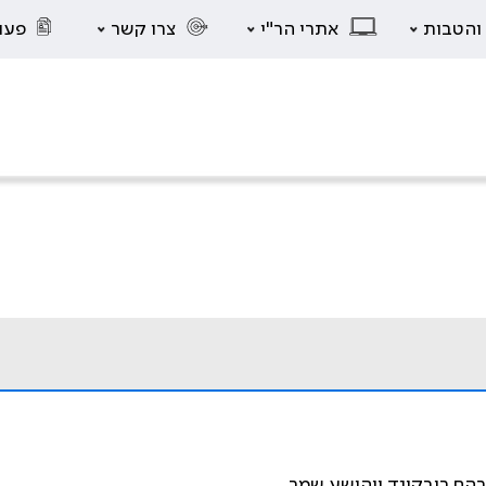
 והטבות
אתרי הר"י
צרו קשר
פעו
ברהם ריבקינד ויהושע שמר