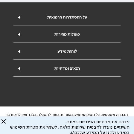
על ההסתדרות הרפואית
+
פעולות מהירות
+
לוחות מידע
+
תנאים ומדיניות
+
הבהרה משפטית: כל נושא המופיע באתר זה נועד להשכלה בלבד ואין לראות בו
ייעוץ רפואי או משפטי. אין הר"י אחראית לתוכן המתפרסם באתר זה ולכל נזק
עדכנו את מדיניות הפרטיות באתר.
שעלול להיגרם.
השינויים נועדו להבטיח שקיפות מלאה, לשקף את מטרות השימוש
ידוע לי שהר"י אוספת ושומרת מידע אישי לצורך מתן השרות וכי חלק ממנו עשוי
במידע ולהגן על המידע שלכם/ן.