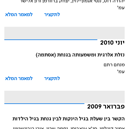
יהודה רוט, ננסי אגמון-לוין, יצחק ברוורמן ורון אלישר
עמ'
לתקציר
למאמר המלא
יוני 2010
נזלת אלרגית ומשמעותה בגנחת (אסתמה)
מנחם רתם
עמ'
לתקציר
למאמר המלא
פברואר 2009
הקשר בין שעלת בגיל הינקות לבין גנחת בגיל הילדות
אמיר קוגלמן, סג'א ענאבוסי, נחמה שרון, אורי רובינשטיין