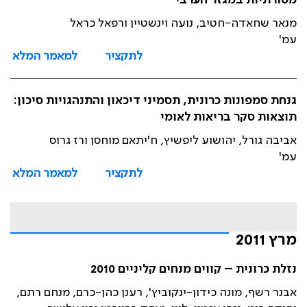
מסורתיות במגזר הערבי
מנאר שחאדה-חטיב, נועה וינשטיין ורפאל כראל
עמ'
לתקציר
למאמר המלא
גנחת סמפונות כרונית, תסמיני דיכאון והתנהגויות סיכון:
תוצאות סקר בריאות לאומי
אביבה גורל, יהושוע ליפשיץ, ח'יתאם מוחסן ורז גרוס
עמ'
לתקציר
למאמר המלא
מרץ 2011
נזלת כרונית – קווים מנחים קליניים 2010
אבנר רשף, מונה כידון-ינקוביץ', רענן כהן-כרם, מנחם רתם,