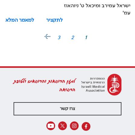
ישראל עמירב ומיכאל ט' ניוהאוז
עמ'
לתקציר
למאמר המלא
3
2
1
למען הרופאות והרופאים ולטובת
הרפואה
צרו קשר