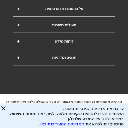
על ההסתדרות הרפואית
+
פעולות מהירות
+
לוחות מידע
+
תנאים ומדיניות
+
הבהרה משפטית: כל נושא המופיע באתר זה נועד להשכלה בלבד ואין לראות בו
ייעוץ רפואי או משפטי. אין הר"י אחראית לתוכן המתפרסם באתר זה ולכל נזק
עדכנו את מדיניות הפרטיות באתר.
שעלול להיגרם.
השינויים נועדו להבטיח שקיפות מלאה, לשקף את מטרות השימוש
ידוע לי שהר"י אוספת ושומרת מידע אישי לצורך מתן השרות וכי חלק ממנו עשוי
במידע ולהגן על המידע שלכם/ן.
להיות מועבר לצדדים שלישיים, הכל בכפוף ל
מדיניות הפרטיות
ול
תנאי השימוש
מוזמנים/ות לקרוא את
המדיניות המעודכנת כאן
.
כל הזכויות על המידע באתר שייכות להסתדרות הרפואית בישראל.