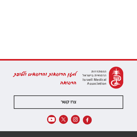
למען הרופאות והרופאים ולטובת
הרפואה
צרו קשר