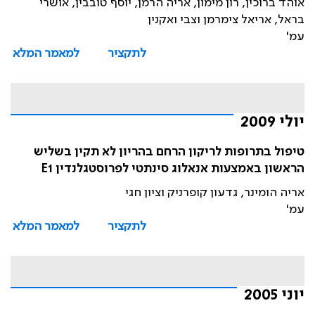
אוהד ברוכין, רון מימון, אריה הרמן, יוסף טובבין, אושרי
בראל, אריאל צימרמן וצבי ואקנין
עמ'
לתקציר
למאמר המלא
יולי 2009
טיפול בתרופות לריקון הרחם בהריון לא תקין בשליש
הראשון באמצעות אנאלוג סינתטי לפרוסטגלנדין E1
אריה הומינר, גדעון קופרניק וציון חגי
עמ'
לתקציר
למאמר המלא
יוני 2005