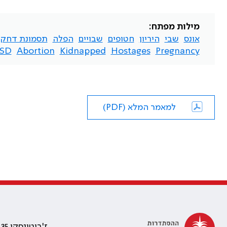
מילות מפתח:
אונס
שבי
היריון
חטופים
שבויים
הפלה
תסמונת דחק 
SD
Abortion
Kidnapped
Hostages
Pregnancy
למאמר המלא (PDF)
ז'בוטינסקי 35 רמת גן, בניין התאומים 2