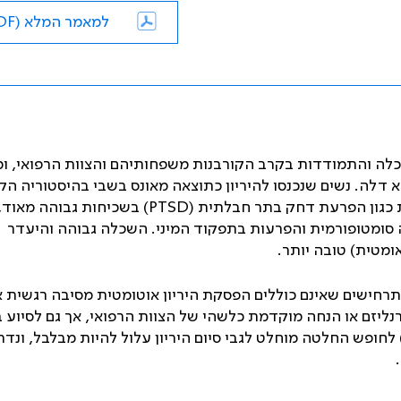
למאמר המלא (PDF)
הכלה והתמודדות בקרב הקורבנות משפחותיהם והצוות הרפואי, ו
 דלה. נשים שנכנסו להיריון כתוצאה מאונס בשבי בהיסטוריה הק
ת כגון הפרעת דחק בתר חבלתית (
PTSD
) בשכיחות גבוהה מאוד,
 סומטופורמית והפרעות בתפקוד המיני. השכלה גבוהה והיעדר
מטית) טובה יותר.
רחישים שאינם כוללים הפסקת היריון אוטומטית מסיבה רגשית א
ליזם או הנחה מוקדמת כלשהי של הצוות הרפואי, אך גם לסיוע
לחופש החלטה מוחלט לגבי סיום היריון עלול להיות מבלבל, ונד