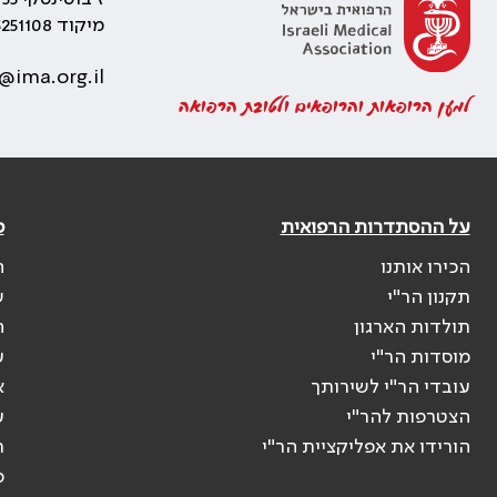
מיקוד 5251108
@ima.org.il
למען הרופאות והרופאים ולטובת הרפואה
על ההסתדרות הרפואית
פ
הכירו אותנו
ה
תקנון הר"י
ש
תולדות הארגון
ה
מוסדות הר"י
ע
עובדי הר"י לשירותך
א
הצטרפות להר"י
ע
הורידו את אפליקציית הר"י
ר
ס