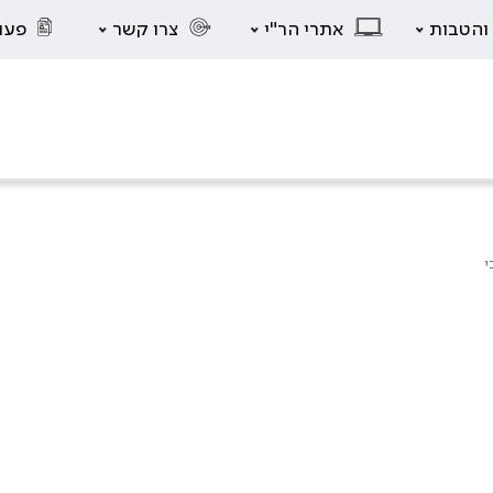
 והטבות
אתרי הר"י
צרו קשר
פעו
י