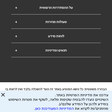
על ההסתדרות הרפואית
+
פעולות מהירות
+
לוחות מידע
+
תנאים ומדיניות
+
הבהרה משפטית: כל נושא המופיע באתר זה נועד להשכלה בלבד ואין לראות בו
ייעוץ רפואי או משפטי. אין הר"י אחראית לתוכן המתפרסם באתר זה ולכל נזק
עדכנו את מדיניות הפרטיות באתר.
שעלול להיגרם.
השינויים נועדו להבטיח שקיפות מלאה, לשקף את מטרות השימוש
ידוע לי שהר"י אוספת ושומרת מידע אישי לצורך מתן השרות וכי חלק ממנו עשוי
במידע ולהגן על המידע שלכם/ן.
להיות מועבר לצדדים שלישיים, הכל בכפוף ל
מדיניות הפרטיות
ול
תנאי השימוש
מוזמנים/ות לקרוא את
המדיניות המעודכנת כאן
.
כל הזכויות על המידע באתר שייכות להסתדרות הרפואית בישראל.