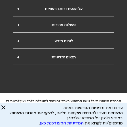
על ההסתדרות הרפואית
+
פעולות מהירות
+
לוחות מידע
+
תנאים ומדיניות
+
הבהרה משפטית: כל נושא המופיע באתר זה נועד להשכלה בלבד ואין לראות בו
ייעוץ רפואי או משפטי. אין הר"י אחראית לתוכן המתפרסם באתר זה ולכל נזק
עדכנו את מדיניות הפרטיות באתר.
שעלול להיגרם.
השינויים נועדו להבטיח שקיפות מלאה, לשקף את מטרות השימוש
ידוע לי שהר"י אוספת ושומרת מידע אישי לצורך מתן השרות וכי חלק ממנו עשוי
במידע ולהגן על המידע שלכם/ן.
להיות מועבר לצדדים שלישיים, הכל בכפוף ל
מדיניות הפרטיות
ול
תנאי השימוש
מוזמנים/ות לקרוא את
המדיניות המעודכנת כאן
.
כל הזכויות על המידע באתר שייכות להסתדרות הרפואית בישראל.