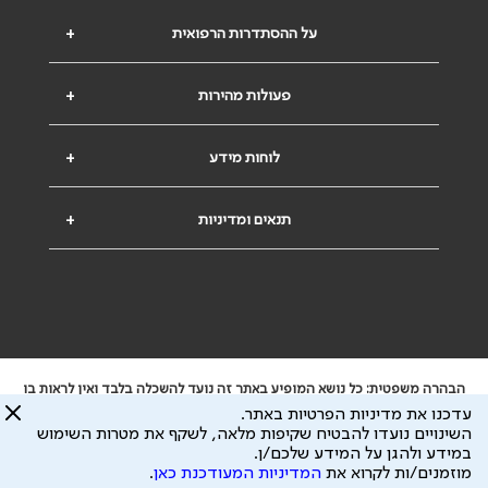
על ההסתדרות הרפואית
+
פעולות מהירות
+
לוחות מידע
+
תנאים ומדיניות
+
הבהרה משפטית: כל נושא המופיע באתר זה נועד להשכלה בלבד ואין לראות בו
ייעוץ רפואי או משפטי. אין הר"י אחראית לתוכן המתפרסם באתר זה ולכל נזק
עדכנו את מדיניות הפרטיות באתר.
שעלול להיגרם.
השינויים נועדו להבטיח שקיפות מלאה, לשקף את מטרות השימוש
ידוע לי שהר"י אוספת ושומרת מידע אישי לצורך מתן השרות וכי חלק ממנו עשוי
במידע ולהגן על המידע שלכם/ן.
להיות מועבר לצדדים שלישיים, הכל בכפוף ל
מדיניות הפרטיות
ול
תנאי השימוש
מוזמנים/ות לקרוא את
המדיניות המעודכנת כאן
.
כל הזכויות על המידע באתר שייכות להסתדרות הרפואית בישראל.