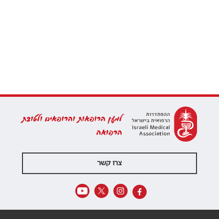
למען הרופאות והרופאים ולטובת
הרפואה
צרו קשר