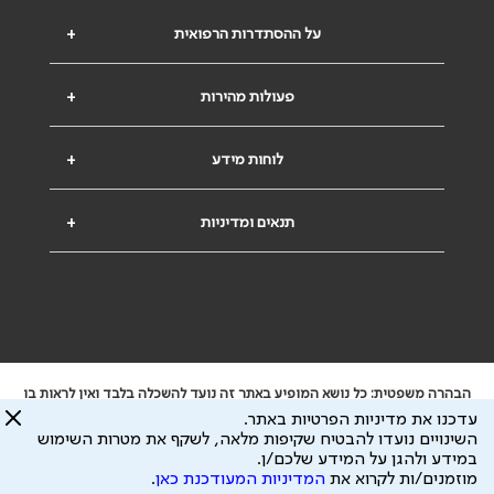
על ההסתדרות הרפואית
+
פעולות מהירות
+
לוחות מידע
+
תנאים ומדיניות
+
הבהרה משפטית: כל נושא המופיע באתר זה נועד להשכלה בלבד ואין לראות בו
ייעוץ רפואי או משפטי. אין הר"י אחראית לתוכן המתפרסם באתר זה ולכל נזק
עדכנו את מדיניות הפרטיות באתר.
שעלול להיגרם.
השינויים נועדו להבטיח שקיפות מלאה, לשקף את מטרות השימוש
ידוע לי שהר"י אוספת ושומרת מידע אישי לצורך מתן השרות וכי חלק ממנו עשוי
במידע ולהגן על המידע שלכם/ן.
להיות מועבר לצדדים שלישיים, הכל בכפוף ל
מדיניות הפרטיות
ול
תנאי השימוש
מוזמנים/ות לקרוא את
המדיניות המעודכנת כאן
.
כל הזכויות על המידע באתר שייכות להסתדרות הרפואית בישראל.