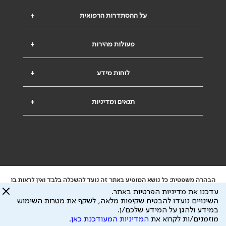
על ההסתדרות הרפואית
+
פעולות מהירות
+
לוחות מידע
+
תנאים ומדיניות
+
הבהרה משפטית: כל נושא המופיע באתר זה נועד להשכלה בלבד ואין לראות בו
ייעוץ רפואי או משפטי. אין הר"י אחראית לתוכן המתפרסם באתר זה ולכל נזק
עדכנו את מדיניות הפרטיות באתר.
שעלול להיגרם.
השינויים נועדו להבטיח שקיפות מלאה, לשקף את מטרות השימוש
ידוע לי שהר"י אוספת ושומרת מידע אישי לצורך מתן השרות וכי חלק ממנו עשוי
במידע ולהגן על המידע שלכם/ן.
להיות מועבר לצדדים שלישיים, הכל בכפוף ל
מדיניות הפרטיות
ול
תנאי השימוש
מוזמנים/ות לקרוא את
המדיניות המעודכנת כאן
.
כל הזכויות על המידע באתר שייכות להסתדרות הרפואית בישראל.