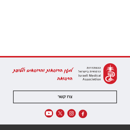
למען הרופאות והרופאים ולטובת
הרפואה
צרו קשר