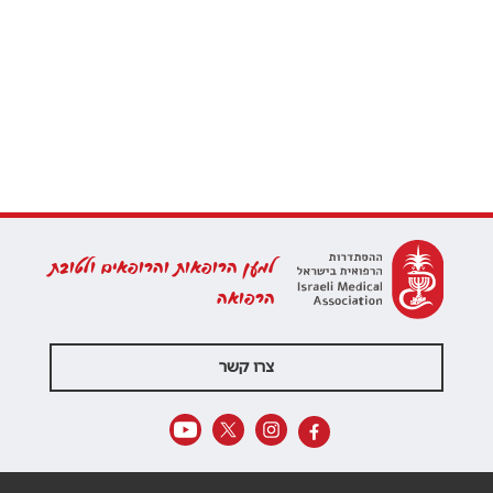
למען הרופאות והרופאים ולטובת
הרפואה
צרו קשר