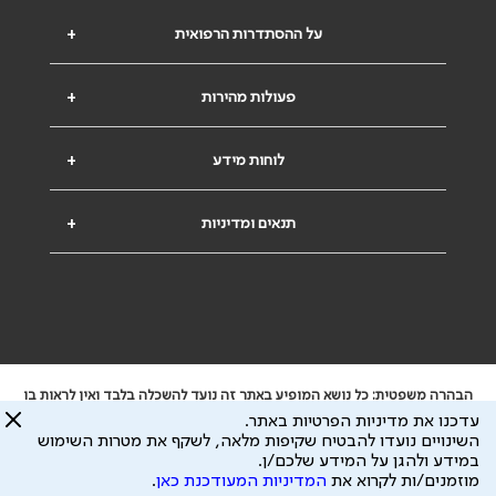
על ההסתדרות הרפואית
+
פעולות מהירות
+
לוחות מידע
+
תנאים ומדיניות
+
הבהרה משפטית: כל נושא המופיע באתר זה נועד להשכלה בלבד ואין לראות בו
ייעוץ רפואי או משפטי. אין הר"י אחראית לתוכן המתפרסם באתר זה ולכל נזק
עדכנו את מדיניות הפרטיות באתר.
שעלול להיגרם.
השינויים נועדו להבטיח שקיפות מלאה, לשקף את מטרות השימוש
ידוע לי שהר"י אוספת ושומרת מידע אישי לצורך מתן השרות וכי חלק ממנו עשוי
במידע ולהגן על המידע שלכם/ן.
להיות מועבר לצדדים שלישיים, הכל בכפוף ל
מדיניות הפרטיות
ול
תנאי השימוש
מוזמנים/ות לקרוא את
המדיניות המעודכנת כאן
.
כל הזכויות על המידע באתר שייכות להסתדרות הרפואית בישראל.