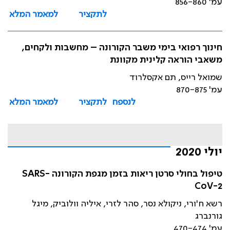
עמ' 856-860
לתקציר
למאמר המלא
חינוך רפואי בימי משבר הקורונה – מחשבות ולקחים,
משאבי הוראה קלינית מקוונת
שמואל רייס, תם אקסלרוד
עמ' 870-875
לנספח
לתקציר
למאמר המלא
יולי 2020
טיפול בחולי סרטן ריאות בזמן מגפת הקורונה SARS-
CoV-2
רשא ח'ורי, ניקולא נסר, סהר לזרי, איליה וולוביק, מיגל
גורנברג
עמ' 470-474