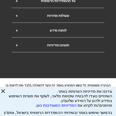
על ההסתדרות הרפואית
+
פעולות מהירות
+
לוחות מידע
+
תנאים ומדיניות
+
הבהרה משפטית: כל נושא המופיע באתר זה נועד להשכלה בלבד ואין לראות בו
ייעוץ רפואי או משפטי. אין הר"י אחראית לתוכן המתפרסם באתר זה ולכל נזק
עדכנו את מדיניות הפרטיות באתר.
שעלול להיגרם.
השינויים נועדו להבטיח שקיפות מלאה, לשקף את מטרות השימוש
ידוע לי שהר"י אוספת ושומרת מידע אישי לצורך מתן השרות וכי חלק ממנו עשוי
במידע ולהגן על המידע שלכם/ן.
להיות מועבר לצדדים שלישיים, הכל בכפוף ל
מדיניות הפרטיות
ול
תנאי השימוש
מוזמנים/ות לקרוא את
המדיניות המעודכנת כאן
.
כל הזכויות על המידע באתר שייכות להסתדרות הרפואית בישראל.
בהמשך שימוש באתר ובשירותי ההסתדרות הרפואית בישראל, אתם/ן
פיתוח ע"י
עיצוב ע"י