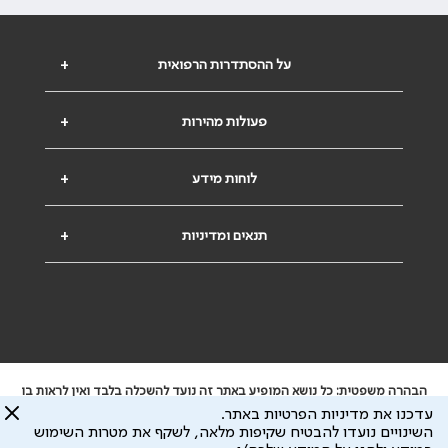
על ההסתדרות הרפואית
+
פעולות מהירות
+
לוחות מידע
+
תנאים ומדיניות
+
הבהרה משפטית: כל נושא המופיע באתר זה נועד להשכלה בלבד ואין לראות בו
ייעוץ רפואי או משפטי. אין הר"י אחראית לתוכן המתפרסם באתר זה ולכל נזק
עדכנו את מדיניות הפרטיות באתר.
שעלול להיגרם.
השינויים נועדו להבטיח שקיפות מלאה, לשקף את מטרות השימוש
ידוע לי שהר"י אוספת ושומרת מידע אישי לצורך מתן השרות וכי חלק ממנו עשוי