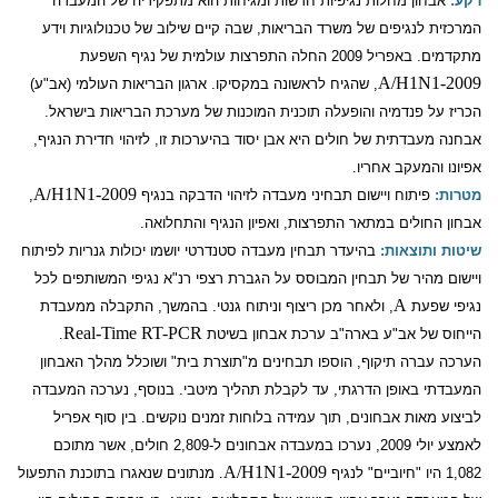
רקע:
אבחון מחלות נגיפיות חדשות ומגיחות הוא מתפקידיה של
המעבדה
המרכזית לנגיפים של משרד הבריאות, שבה קיים שילוב של טכנולוגיות וידע
מתקדמים. באפריל 2009 החלה התפרצות עולמית של נגיף השפעת
A/H1N1-2009
, שהגיח לראשונה במקסיקו. ארגון הבריאות העולמי (אב"ע)
הכריז על פנדמיה והופעלה תוכנית המוכנות של מערכת הבריאות בישראל.
אבחנה מעבדתית של חולים היא אבן יסוד בהיערכות זו, לזיהוי חדירת הנגיף,
אפיונו והמעקב אחריו.
A
H1N1-2009
מטרות:
פיתוח ויישום תבחיני מעבדה לזיהוי הדבקה בנגיף
/
,
אבחון החולים במתאר התפרצות, ואפיון הנגיף והתחלואה.
שיטות ותוצאות:
בהיעדר תבחין מעבדה סטנדרטי יושמו יכולות גנריות לפיתוח
ויישום מהיר של תבחין המבוסס על הגברת רצפי רנ"א נגיפי המשותפים לכל
A
נגיפי שפעת
, ולאחר מכן ריצוף וניתוח גנטי. בהמשך, התקבלה ממעבדת
Real-Time RT-PCR
הייחוס של אב"ע בארה"ב ערכת אבחון בשיטת
.
הערכה עברה תיקוף, הוספו תבחינים מ"תוצרת בית" ושוכלל מהלך האבחון
המעבדתי באופן הדרגתי, עד לקבלת תהליך מיטבי. בנוסף, נערכה המעבדה
לביצוע מאות אבחונים, תוך עמידה בלוחות זמנים נוקשים. בין סוף אפריל
לאמצע יולי 2009, נערכו במעבדה אבחונים ל-2,809 חולים, אשר מתוכם
A/H1N1-2009
1,082 היו "חיוביים" לנגיף
. מנתונים שנאגרו בתוכנת התפעול