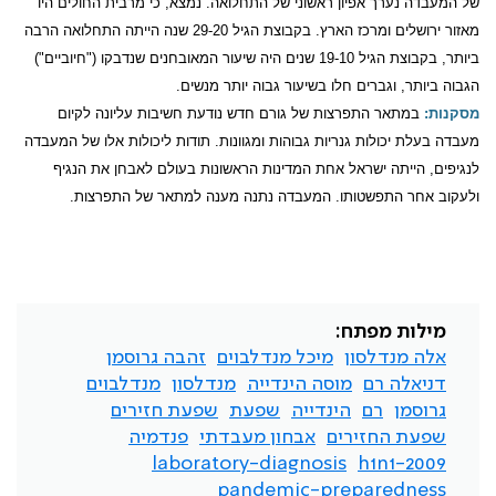
של המעבדה נערך אפיון ראשוני של התחלואה. נמצא, כי מרבית החולים היו
מאזור ירושלים ומרכז הארץ. בקבוצת הגיל 29-20 שנה הייתה התחלואה הרבה
ביותר, בקבוצת הגיל 19-10 שנים היה שיעור המאובחנים שנדבקו ("חיוביים")
הגבוה ביותר, וגברים חלו בשיעור גבוה יותר מנשים.
מסקנות:
במתאר התפרצות של גורם חדש נודעת חשיבות עליונה לקיום
מעבדה בעלת יכולות גנריות גבוהות ומגוונות. תודות ליכולות אלו של המעבדה
לנגיפים, הייתה ישראל אחת המדינות הראשונות בעולם לאבחן את הנגיף
ולעקוב אחר התפשטותו. המעבדה נתנה מענה למתאר של התפרצות.
מילות מפתח:
אלה מנדלסון
מיכל מנדלבוים
זהבה גרוסמן
דניאלה רם
מוסה הינדייה
מנדלסון
מנדלבוים
גרוסמן
רם
הינדייה
שפעת
שפעת חזירים
שפעת החזירים
אבחון מעבדתי
פנדמיה
laboratory-diagnosis
h1n1-2009
pandemic-preparedness