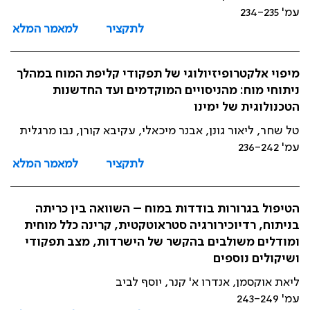
עמ' 234-235
לתקציר
למאמר המלא
מיפוי אלקטרופיזיולוגי של תפקודי קליפת המוח במהלך
ניתוחי מוח: מהניסויים המוקדמים ועד החדשנות
הטכנולוגית של ימינו
טל שחר, ליאור גונן, אבנר מיכאלי, עקיבא קורן, נבו מרגלית
עמ' 236-242
לתקציר
למאמר המלא
הטיפול בגרורות בודדות במוח – השוואה בין כריתה
בניתוח, רדיוכירורגיה סטראוטקטית, קרינה כלל מוחית
ומודלים משולבים בהקשר של הישרדות, מצב תפקודי
ושיקולים נוספים
ליאת אוקסמן, אנדרו א' קנר, יוסף לביב
עמ' 243-249