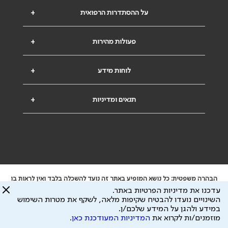
על ההסתדרות הרפואית
+
פעולות מהירות
+
לוחות מידע
+
תנאים ומדיניות
+
הבהרה משפטית: כל נושא המופיע באתר זה נועד להשכלה בלבד ואין לראות בו
ייעוץ רפואי או משפטי. אין הר"י אחראית לתוכן המתפרסם באתר זה ולכל נזק
עדכנו את מדיניות הפרטיות באתר.
שעלול להיגרם.
השינויים נועדו להבטיח שקיפות מלאה, לשקף את מטרות השימוש
ידוע לי שהר"י אוספת ושומרת מידע אישי לצורך מתן השרות וכי חלק ממנו עשוי
במידע ולהגן על המידע שלכם/ן.
להיות מועבר לצדדים שלישיים, הכל בכפוף ל
מדיניות הפרטיות
ול
תנאי השימוש
מוזמנים/ות לקרוא את
המדיניות המעודכנת כאן
.
כל הזכויות על המידע באתר שייכות להסתדרות הרפואית בישראל.