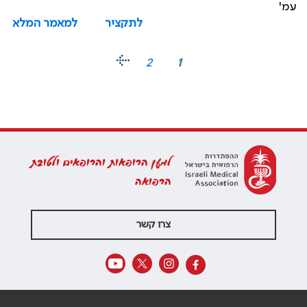
עמ'
לתקציר
למאמר המלא
2
1
למען הרופאות והרופאים ולטובת
הרפואה
צרו קשר