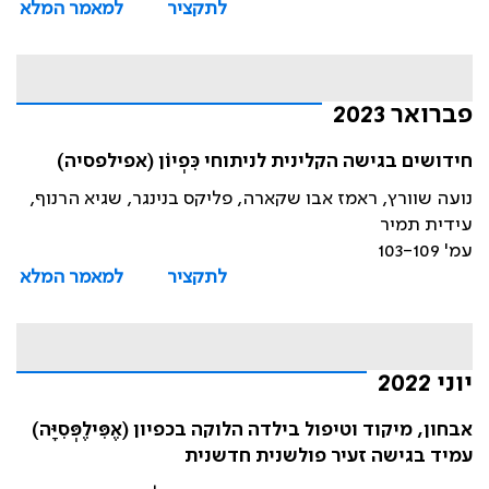
לתקציר
למאמר המלא
פברואר 2023
חידושים בגישה הקלינית לניתוחי כִּפְיוֹן (אפילפסיה)
נועה שוורץ, ראמז אבו שקארה, פליקס בנינגר, שגיא הרנוף,
עידית תמיר
עמ' 103-109
לתקציר
למאמר המלא
יוני 2022
אבחון, מיקוד וטיפול בילדה הלוקה בכפיון (אֶפִּילֶפְּסִיָּה)
עמיד בגישה זעיר פולשנית חדשנית