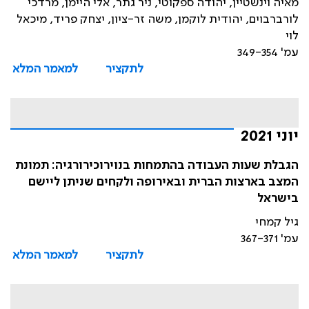
מאיה וינשטיין, יהודה ספקוטי, ניר גתר, אלי היימן, מרדכי
לורברבוים, יהודית לוקמן, משה זר-ציון, יצחק פריד, מיכאל
לוי
עמ' 349-354
לתקציר
למאמר המלא
יוני 2021
הגבלת שעות העבודה בהתמחות בנוירוכירורגיה: תמונת
המצב בארצות הברית ובאירופה ולקחים שניתן ליישם
בישראל
גיל קמחי
עמ' 367-371
לתקציר
למאמר המלא