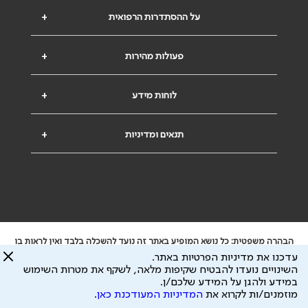
על ההסתדרות הרפואית
+
פעולות מהירות
+
לוחות מידע
+
תנאים ומדיניות
+
הבהרה משפטית: כל נושא המופיע באתר זה נועד להשכלה בלבד ואין לראות בו
ייעוץ רפואי או משפטי. אין הר"י אחראית לתוכן המתפרסם באתר זה ולכל נזק
עדכנו את מדיניות הפרטיות באתר.
שעלול להיגרם.
השינויים נועדו להבטיח שקיפות מלאה, לשקף את מטרות השימוש
ידוע לי שהר"י אוספת ושומרת מידע אישי לצורך מתן השרות וכי חלק ממנו עשוי
במידע ולהגן על המידע שלכם/ן.
להיות מועבר לצדדים שלישיים, הכל בכפוף ל
מדיניות הפרטיות
ול
תנאי השימוש
מוזמנים/ות לקרוא את
המדיניות המעודכנת כאן
.
כל הזכויות על המידע באתר שייכות להסתדרות הרפואית בישראל.