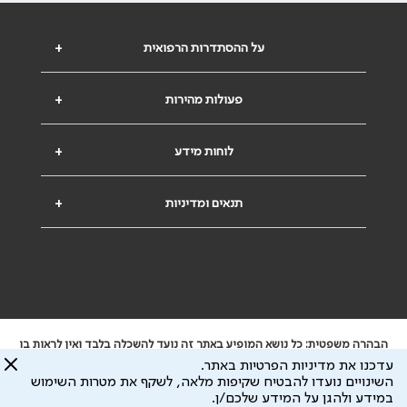
על ההסתדרות הרפואית
+
פעולות מהירות
+
לוחות מידע
+
תנאים ומדיניות
+
הבהרה משפטית: כל נושא המופיע באתר זה נועד להשכלה בלבד ואין לראות בו
ייעוץ רפואי או משפטי. אין הר"י אחראית לתוכן המתפרסם באתר זה ולכל נזק
עדכנו את מדיניות הפרטיות באתר.
שעלול להיגרם.
השינויים נועדו להבטיח שקיפות מלאה, לשקף את מטרות השימוש
ידוע לי שהר"י אוספת ושומרת מידע אישי לצורך מתן השרות וכי חלק ממנו עשוי
במידע ולהגן על המידע שלכם/ן.