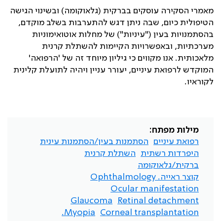
מאמרי הסקירה עוסקים בברקית (גלאוקומה) ובשינוי הגישה
הטיפולית כיום, שבה ניתן דגש להתערבות בשלב מוקדם,
בהסתמנויות בעין ("עיניות") של מחלות אוטואימוניות
מערכתיות, ובאפשרויות הקיימות להשתלת קרנית
מלאכותית. אנו מקווים כי גיליון מיוחד זה של 'הרפואה'
המוקדש לרפואת עיניים, יעורר עניין ויהיה לתועלת קלינית
לקוראיו.
מילות מפתח:
רפואת עיניים
הסתמנות בעין/הסתמנות עינית
היפרדות רשתית
השתלת קרנית
ברקית/גלאוקומה
קוצר ראייה. Ophthalmology
Ocular manifestation
Glaucoma
Retinal detachment
Myopia.
Corneal transplantation