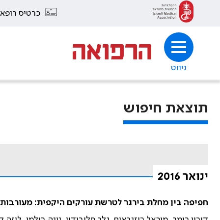
כרטיס רופא
ניווט
תוצאת חיפוש
ינואר 2016
חפיפה בין מחלת בירגר לטרשת עורקים היקפית: מעורבות
דורון רימר, מיכאל רוזנבאום, גלב סלובודין, נינה בולמן, ליזה קאלי 