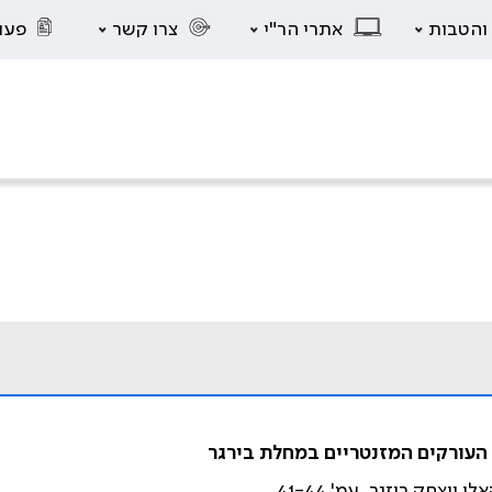
 והטבות
אתרי הר"י
צרו קשר
פעו
 העורקים המזנטריים במחלת בירגר
ויצחק רוזנר. עמ' 41-44