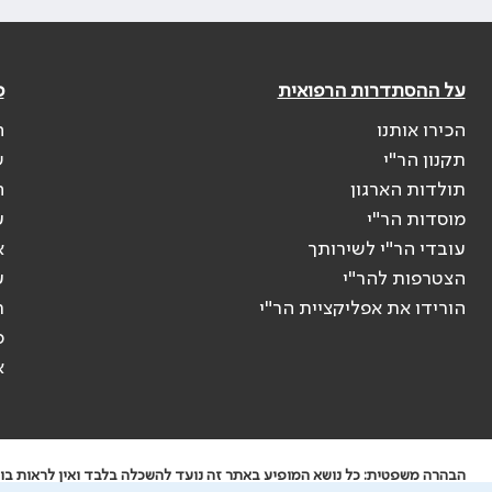
על ההסתדרות הרפואית
פ
הכירו אותנו
ה
תקנון הר"י
ש
תולדות הארגון
ה
מוסדות הר"י
ע
עובדי הר"י לשירותך
א
הצטרפות להר"י
ע
הורידו את אפליקציית הר"י
ר
ס
א
הבהרה משפטית: כל נושא המופיע באתר זה נועד להשכלה בלבד ואין לראות בו י