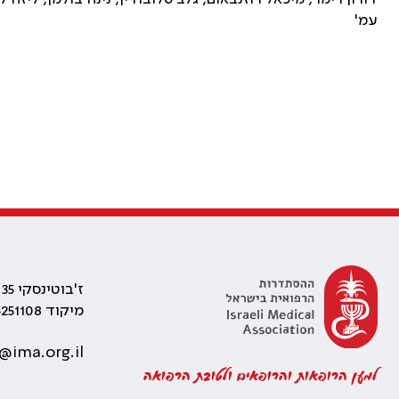
עמ'
ז'בוטינסקי 35 רמת גן, בניין התאומים 2
מיקוד 5251108
@ima.org.il
למען הרופאות והרופאים ולטובת הרפואה