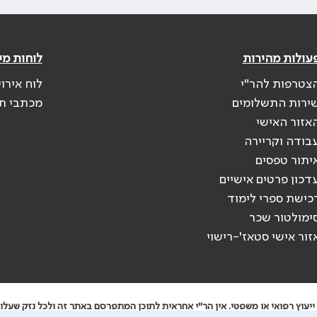
עולות מהירות
לוחות מי
צטרפות להר"י
לוח אירו
ירות התשלומים
מכתבי ת
אזור האישי
בודה וקריירה
יתור טפסים
דכון פרטים אישיים
כישת ספרי לימוד
ימולטור שכר
זור אישי סטאז'-רישוי
יעוץ רפואי או משפטי. אין הר"י אחראית לתוכן המתפרסם באתר זה ולכל נזק שעלול