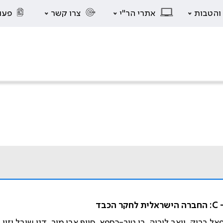
 והטבות
אתרי הר"י
צרו קשר
פעו
ל ברוק, יואב לוריה, רן טור-כספא, סייף אבו מוך, דני שובל וזיו ב