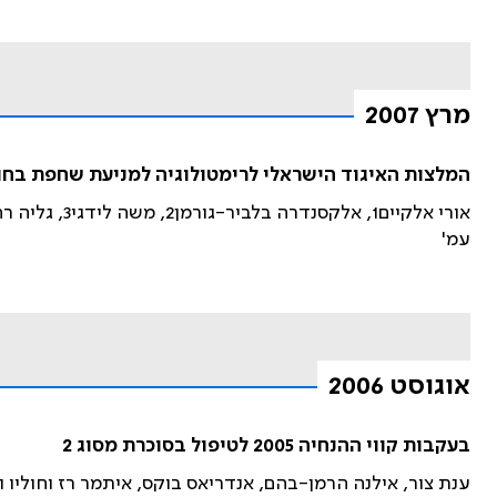
מרץ 2007
המלצות האיגוד הישראלי לרימטולוגיה למניעת שחפת בחולים המטופלים בחוסמי (b )TNF α
אורי אלקיים1, אלקסנדרה בלביר-גורמן2, משה לידגי3, גליה רהב4, דניאל ויילר-רבאל5
עמ'
אוגוסט 2006
בעקבות קווי ההנחיה 2005 לטיפול בסוכרת מסוג 2
ענת צור, אילנה הרמן-בהם, אנדריאס בוקס, איתמר רז וחוליו וי