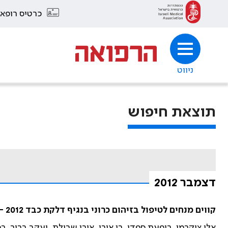
כרטיס רופא
ניווט
תוצאת חיפוש
דצמבר 2012
קווים מנחים לטיפול בזיהום כרוני בנגיף דלקת כבד C – 2012: החברה הישראלית לחקר הכבד
אלי צוקרמן, ריפעת ספדי, רן אורן, אורן שבולת, יעקב ברוך, רפא