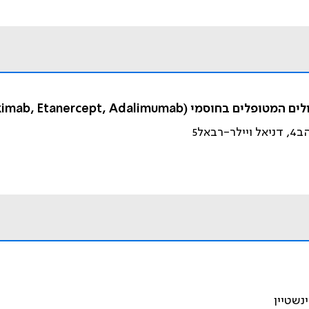
Infliximab, Etanercept, Adalimuma
נשטיין