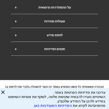
על ההסתדרות הרפואית
+
פעולות מהירות
+
לוחות מידע
+
תנאים ומדיניות
+
הבהרה משפטית: כל נושא המופיע באתר זה נועד להשכלה בלבד ואין לראות בו
ייעוץ רפואי או משפטי. אין הר"י אחראית לתוכן המתפרסם באתר זה ולכל נזק
עדכנו את מדיניות הפרטיות באתר.
שעלול להיגרם.
השינויים נועדו להבטיח שקיפות מלאה, לשקף את מטרות השימוש
ידוע לי שהר"י אוספת ושומרת מידע אישי לצורך מתן השרות וכי חלק ממנו עשוי
במידע ולהגן על המידע שלכם/ן.
להיות מועבר לצדדים שלישיים, הכל בכפוף ל
מדיניות הפרטיות
ול
תנאי השימוש
מוזמנים/ות לקרוא את
המדיניות המעודכנת כאן
.
כל הזכויות על המידע באתר שייכות להסתדרות הרפואית בישראל.