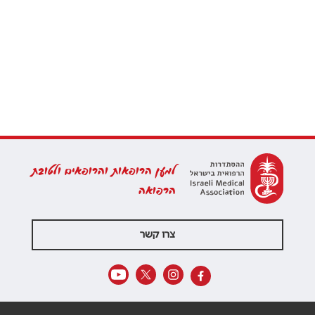
למען הרופאות והרופאים ולטובת
הרפואה
צרו קשר