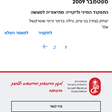
ספטמבר 2009
התפקוד המיני וליקוייו: מתיאוריה למעשה
יצחק (צחי) בן-ציון, גילה ברונר ורוני שטרקשל
עמ'
לתקציר
למאמר המלא
2
1
למען הרופאות והרופאים ולטובת
הרפואה
צרו קשר