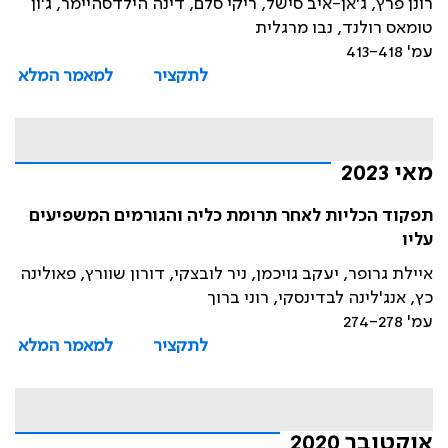
רונן פרץ, ג'אן-איב סישל, ריקי סלם, דינה הילדסהיימר, ג'ון
טומאס רולנד, נבו מרגלית
עמ' 413-418
לתקציר
למאמר המלא
מאי 2023
תפקוד הכליות לאחר תרומת כליה והגורמים המשפיעים
עליו
איילת גרופר, יעקב גויכמן, ניר לובצקי, דורון שוורץ, פאולינה
כץ, אנג'לינה לבדינסקי, רוני ברוך
עמ' 274-278
לתקציר
למאמר המלא
אוקטובר 2020