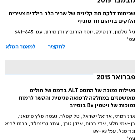
נובמבר 2015
שכיחות דלקת תת קלינית של שריר הלב בילדים צעירים
הלוקים בזיהום חד מנגיף
גיל טלמון, דן פינק, יוסף הורוביץ ודן מירון. עמ' 641-645
עמ'
לתקציר
למאמר המלא
פברואר 2015
פעילות נמוכה של התסס ALT בדמם של חולים
מאושפזים במחלקה לרפואה פנימית והקשר לרמות
נמוכות של ויטמין B6 בנסיוב
ארז רמתי, אריאל ישראל, טל קסלר, נעמה פלץ סינואני,
בן-עמי סלע, עדי ברום, עידן גורן , עתר גרינפלד, ברונו לביא
וגד סגל. עמ' 89-93
עמ'