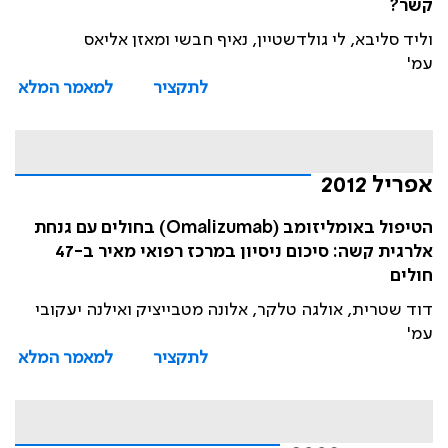
קשר?
וליד סליבא, לי גולדשטיין, נאיף חבשי ומאזן אליאס
עמ'
לתקציר
למאמר המלא
אפריל 2012
הטיפול באומליזומב (Omalizumab) בחולים עם גנחת
אלרגית קשה: סיכום ניסיון במרכז רפואי מאיר ב-47
חולים
דוד שטרית, אולגה טלקר, אלונה מטבייציק ואילנה יעקובי
עמ'
לתקציר
למאמר המלא