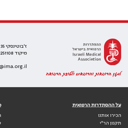
ז'בוטינסקי 35 רמת גן, בניין התאומים 2
מיקוד 5251108
@ima.org.il
למען הרופאות והרופאים ולטובת הרפואה
על ההסתדרות הרפואית
פ
הכירו אותנו
ה
תקנון הר"י
ש