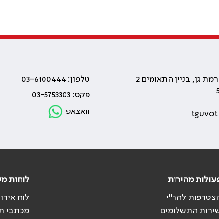
טלפון: 03-6100444
פקס: 03-5753303
וואצאפ
tguvot
עולות מהירות
לוחות מי
צטרפות להר"י
לוח אירו
ירות התשלומים
מכתבי ת