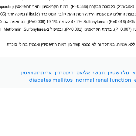
(P=0.386)
. רמות הקריאטינין והאריתרופויאטין
(Erythropoietin)
קבוצת החולים עם אנמיה הייתה רמת ההמוגלובין המסוכרר
(Hba1c)
נמוכה יותר (
035
(
P=0.016
) ו-
Sulfonylurea
47.2% לעומת 19.1% (
P=0.006
), בהתאמה. גם ל
ן (
P=0.007
), ברמת הקריאטינין (
P<0.001
), ובטיפול ב-
Metformin ,Sulfonylurea
ו
לא אנמיה. במחקר זה לא נמצא קשר בין רמות ההיפסידין ואנמיה בחולי סוכרת.
א
גולדשטיין
חבשי
אליאס
היפסידין
אריתרופויאטין
diabetes mellitus
normal renal function