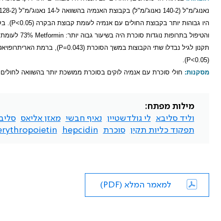
נאנוג'/מ"ל (140-2 נאנוג'/מ"ל) בקבוצת האנמיה בהשוואה ל-14 נאנוג'/מ"ל (128-2 נאנוג'/מ"ל) בקבוצת הבקרה
היו גבוהות יותר בקבוצת החולים עם אנמיה לעומת קבוצת הבקרה (
P<0.05
). ב
והטיפול בתרופות נוגדות סוכרת היה בשיעור גבוה יותר:
Metformin
73% לעומת 46%
תקנון לגיל נבדלו שתי הקבוצות במשך הסוכרת
(P=0.043)
, ברמת האריתרופויאטי
).
P<0.05
(
מסקנות:
חולי סוכרת עם אנמיה לוקים בסוכרת ממושכת יותר בהשוואה לחולים ל
מילות מפתח:
וליד סליבא
לי גולדשטיין
נאיף חבשי
מאזן אליאס
סליב
תפקוד כליות תקין
סוכרת
hepcidin
erythropoietin
למאמר המלא (PDF)