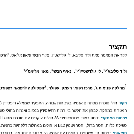
תקציר
לקריאת המאמר מאת וליד סליבא, לי גולדשטיין, נאיף חבשי ומאזן אליאס. "הרפואה" – כרך 151 חוב'
1,2
3
1,2
1,2
וליד סליבא
, לי גולדשטיין
,
נאיף חבשי
, מאזן אליאס
1
2
מחלקה פנימית ג', מרכז רפואי העמק, עפולה,
הפקולטה לרפואה רפפורט, 
רקע:
חולי סוכרת מפתחים אנמיה בשכיחות גבוהה. התפקיד שממלא היפסידין
(Hepcidin)
המטרות במחקר: לבחון את הקשר בין רמות ההיפסידין בנסיוב ואנמיה בחולי סוכ
שיטות המחקר:
נבחנו באופן פרוספקטיבי 86 חולים עוקבים עם סוכרת מסוג
II
ספיקת כליות, חסר ברזל,
חסר ויטמין
B12
או חולים במחלות דלקתיות כרוניות.
תוצאות:
בניתוח חד משתנים, החולים עם אנמיה היו מבוגרים יותר ולקו בסוכרת