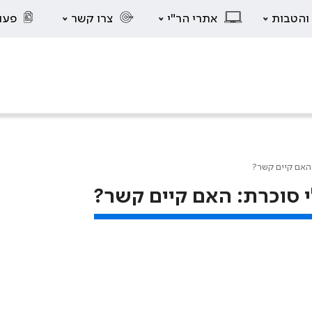
 והטבות
אתרי הר"י
צרו קשר
פעו