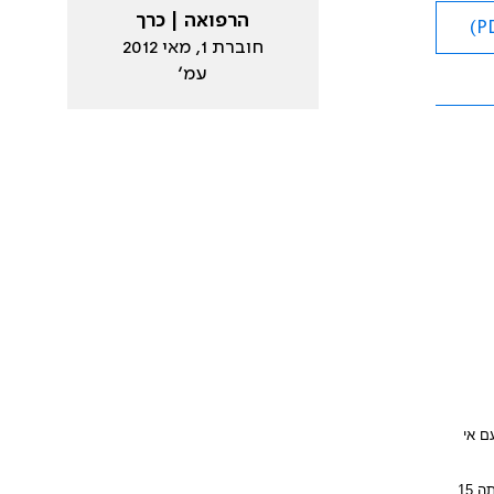
הרפואה | כרך
חוברת 1, מאי 2012
עמ׳
ם עם אי
). רמת ההיפסידין החציונית הייתה 15