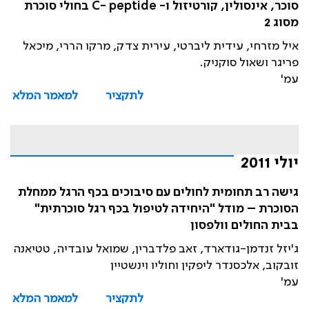
סוכר, אינסולין, קורטיזול ו- C- peptide בחולי סוכרת
מסוג 2
איל מזרחי, עידית ליברטי, עירית צדק, מרקו הררי, מיכאל
פריגר ושאול סוקניק.
עמ'
לתקציר
למאמר המלא
יולי 2011
גישה רב תחומית לחולים עם סיבוכים בכף הרגל ממחלת
הסוכרת – מודל "היחידה לטיפול בכף רגל סוכרתית"
בבית החולים וולפסון
ג'יזל זנדמן-גודארד, זאב פלדברין, שמואל עובדיה, טטיאנה
זובקוב, אלכסנדר ליפקין וחוליו וינשטיין
עמ'
לתקציר
למאמר המלא