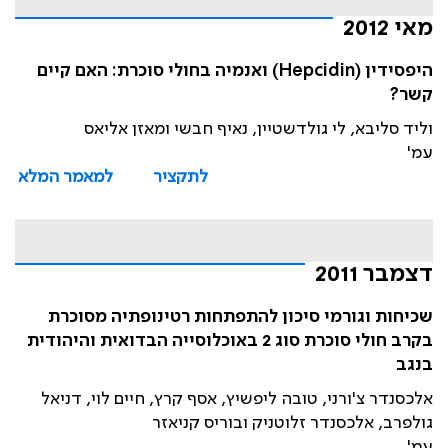
מאי 2012
היפסידין (Hepcidin) ואנמיה בחולי סוכרת: האם קיים
קשר?
וליד סליבא, לי גולדשטיין, נאיף חבשי ומאזן אליאס
עמ'
לתקציר
למאמר המלא
דצמבר 2011
שכיחות וגורמי סיכון להתפתחות רטינופתיה מסוכרת
בקרב חולי סוכרת סוג 2 באוכלוסייה הבדואית והיהודית
בנגב
אלכסנדר צ'ורני, טובה ליפשיץ, אסף קרץ, חיים לוי, דניאל
גולפרב, אלכסנדר זלוטניק ובוריס קניאזר
עמ'