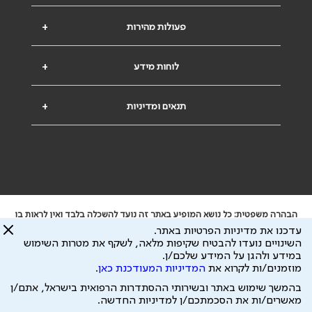
פעולות מהירות
+
לוחות מידע
+
תנאים ומדיניות
+
הבהרה משפטית: כל נושא המופיע באתר זה נועד להשכלה בלבד ואין לראות בו
ייעוץ רפואי או משפטי. אין הר"י אחראית לתוכן המתפרסם באתר זה ולכל נזק
עדכנו את מדיניות הפרטיות באתר.
שעלול להיגרם.
השינויים נועדו להבטיח שקיפות מלאה, לשקף את מטרות השימוש
ידוע לי שהר"י אוספת ושומרת מידע אישי לצורך מתן השרות וכי חלק ממנו עשוי
במידע ולהגן על המידע שלכם/ן.
להיות מועבר לצדדים שלישיים, הכל בכפוף ל
מדיניות הפרטיות
ול
תנאי השימוש
מוזמנים/ות לקרוא את
המדיניות המעודכנת כאן
.
כל הזכויות על המידע באתר שייכות להסתדרות הרפואית בישראל.
בהמשך שימוש באתר ובשירותי ההסתדרות הרפואית בישראל, אתם/ן
פיתוח ע"י
עיצוב ע"י
מאשרים/ות את הסכמתכם/ן למדיניות החדשה.