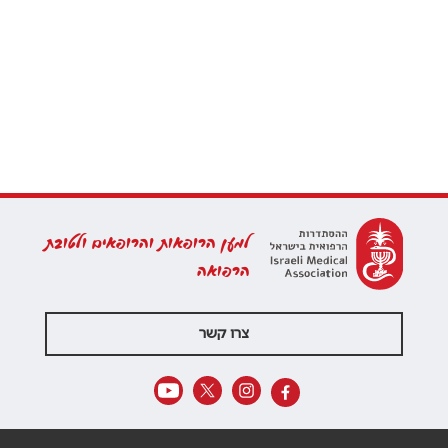
למען הרופאות והרופאים ולטובת
הרפואה
צרו קשר