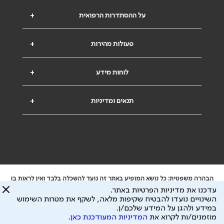
על ההסתדרות הרפואית
+
פעולות מהירות
+
לוחות מידע
+
תנאים ומדיניות
+
הבהרה משפטית: כל נושא המופיע באתר זה נועד להשכלה בלבד ואין לראות בו
ייעוץ רפואי או משפטי. אין הר"י אחראית לתוכן המתפרסם באתר זה ולכל נזק
עדכנו את מדיניות הפרטיות באתר.
שעלול להיגרם.
השינויים נועדו להבטיח שקיפות מלאה, לשקף את מטרות השימוש
ידוע לי שהר"י אוספת ושומרת מידע אישי לצורך מתן השרות וכי חלק ממנו עשוי
במידע ולהגן על המידע שלכם/ן.
להיות מועבר לצדדים שלישיים, הכל בכפוף ל
מדיניות הפרטיות
ול
תנאי השימוש
מוזמנים/ות לקרוא את
המדיניות המעודכנת כאן
.
כל הזכויות על המידע באתר שייכות להסתדרות הרפואית בישראל.