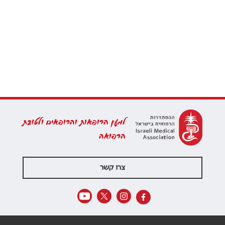
למען הרופאות והרופאים ולטובת
הרפואה
צרו קשר