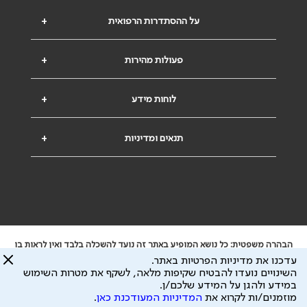
על ההסתדרות הרפואית
+
פעולות מהירות
+
לוחות מידע
+
תנאים ומדיניות
+
הבהרה משפטית: כל נושא המופיע באתר זה נועד להשכלה בלבד ואין לראות בו
ייעוץ רפואי או משפטי. אין הר"י אחראית לתוכן המתפרסם באתר זה ולכל נזק
עדכנו את מדיניות הפרטיות באתר.
שעלול להיגרם.
השינויים נועדו להבטיח שקיפות מלאה, לשקף את מטרות השימוש
ידוע לי שהר"י אוספת ושומרת מידע אישי לצורך מתן השרות וכי חלק ממנו עשוי
במידע ולהגן על המידע שלכם/ן.
להיות מועבר לצדדים שלישיים, הכל בכפוף ל
מדיניות הפרטיות
ול
תנאי השימוש
מוזמנים/ות לקרוא את
המדיניות המעודכנת כאן
.
כל הזכויות על המידע באתר שייכות להסתדרות הרפואית בישראל.