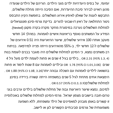
יומיומי, על בסיס היעדרויות ילדים מגני הילדים. הוריהם של הילדים שנעדרו
מהגן רואיינו לבירור סיבת ההיעדרות, ואם הסיבה הייתה מחלת שלשולים,
התבקשו לענות על שאלון לאיפיון אירוע השלשולים. בחופשת הקיץ התבסס
ניטור התחלואה על ראיון דו-שבועי להורים. בדיקת גורמי-סיכון פוטנציאליים
למחלות השלשולים נערכה במיסגרת מחקר מקרה-בקרה מקונן (
).
Nested
המידע על המשתנים נאסף בריאיונות אישיים לאמהות. במהלך 14 חודשי
מעקב אותרו 100 אירועי שלשולים, שיעור ההיארעות היה 0.51 אירועים של
שלשולים ל-12 חודשי ילד, ב-55% מהאירועים הייתה פנייה למירפאה. בניתוח
רב-משתנים נמצא, כי הסיכון למחלות שלשולים היה מוגבר בבנים לעומת בנות
, בילדים בגיל 4 שנים או פחות לעומת ילדים מעל גיל 4
OR 2.31 (95% 1.3, 4)
שנים
ובילדים לאמהות עם 8 שנות לימוד או פחות
OR
1.76 (95% CI 1.01,3.06)
בהשוואה לילדים לאמהות עם השכלה גבוהה יותר
.
OR 1.88 (95% CI 1.08, 3.26)
הימצאות אחים מתחת לגיל 5 שנים במשפחה הייתה קשורה בירידה בסיכון
למחלות שלשולים
.
OR 0.57 (95% CI 0.3, 0.9)
לסיכום, נמצא שיעור היארעות גבוה של מחלות שלשולים בילדים ערבים בגני
טרום-חובה ביישובים מצפון ישראל. גורמי-הסיכון למחלות שלשולים באוכלוסייה
זו קשורים באופן מובהק למאפיינים של הילד ומשפחתו, ללא השפעה
משמעותית של גורמים סביבתיים הקשורים לגן או ליישוב.