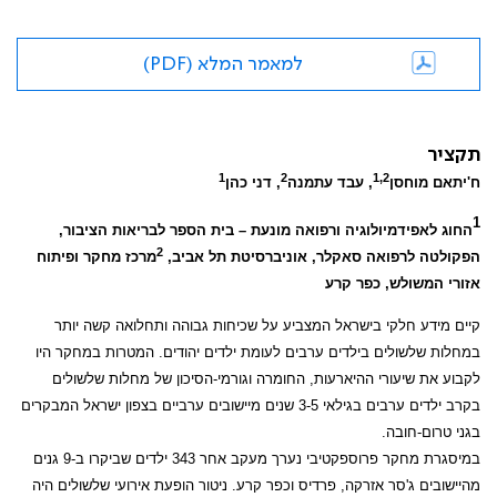
למאמר המלא (PDF)
תקציר
1
2
1,2
ח'יתאם מוחסן
, עבד עתמנה
, דני כהן
1
החוג לאפידמיולוגיה ורפואה מונעת – בית הספר לבריאות הציבור,
2
הפקולטה לרפואה סאקלר, אוניברסיטת תל אביב,
מרכז מחקר ופיתוח
אזורי המשולש, כפר קרע
קיים מידע חלקי בישראל המצביע על שכיחות גבוהה ותחלואה קשה יותר
במחלות שלשולים בילדים ערבים לעומת ילדים יהודים. המטרות במחקר היו
לקבוע את שיעורי ההיארעות, החומרה וגורמי-הסיכון של מחלות שלשולים
בקרב ילדים ערבים בגילאי 3-5 שנים מיישובים ערביים בצפון ישראל המבקרים
בגני טרום-חובה.
במיסגרת מחקר פרוספקטיבי נערך מעקב אחר 343 ילדים שביקרו ב-9 גנים
מהיישובים ג'סר אזרקה, פרדיס וכפר קרע. ניטור הופעת אירועי שלשולים היה