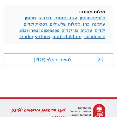
מילות מפתח:
ח'יתאם מוחסן
עבד עתמנה
דני כהן
מוחסן
עתמנה
כהן
מחלות שלשולים
רפואת ילדים
ילדים
ערבים
גני ילדים
diarrheal diseases
kindergartens
arab children
incidence
למאמר המלא (PDF)
למען הרופאות והרופאים ולטובת