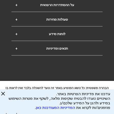
על ההסתדרות הרפואית
+
פעולות מהירות
+
לוחות מידע
+
תנאים ומדיניות
+
הבהרה משפטית: כל נושא המופיע באתר זה נועד להשכלה בלבד ואין לראות בו
ייעוץ רפואי או משפטי. אין הר"י אחראית לתוכן המתפרסם באתר זה ולכל נזק
עדכנו את מדיניות הפרטיות באתר.
שעלול להיגרם.
השינויים נועדו להבטיח שקיפות מלאה, לשקף את מטרות השימוש
ידוע לי שהר"י אוספת ושומרת מידע אישי לצורך מתן השרות וכי חלק ממנו עשוי
במידע ולהגן על המידע שלכם/ן.
להיות מועבר לצדדים שלישיים, הכל בכפוף ל
מדיניות הפרטיות
ול
תנאי השימוש
מוזמנים/ות לקרוא את
המדיניות המעודכנת כאן
.
כל הזכויות על המידע באתר שייכות להסתדרות הרפואית בישראל.