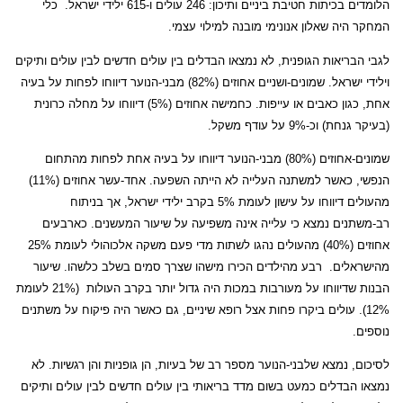
הלומדים בכיתות חטיבת ביניים ותיכון: 246 עולים ו-615 ילידי ישראל.
כלי
המחקר היה שאלון אנונימי מובנה למילוי עצמי.
לגבי הבריאות הגופנית, לא נמצאו הבדלים בין עולים חדשים לבין עולים ותיקים
וילידי ישראל. שמונים-ושניים אחוזים (82%) מבני-הנוער דיווחו לפחות על בעיה
אחת, כגון כאבים או עייפות. כחמישה אחוזים (5%) דיווחו על מחלה כרונית
(בעיקר גנחת) וכ-9% על עודף משקל.
שמונים-אחוזים (80%) מבני-הנוער דיווחו על בעיה אחת לפחות מהתחום
הנפשי, כאשר למשתנה העלייה לא הייתה השפעה. אחד-עשר אחוזים (11%)
מהעולים דיווחו על עישון לעומת 5% בקרב ילידי ישראל, אך בניתוח
רב-משתנים נמצא כי עלייה אינה משפיעה על שיעור המעשנים. כארבעים
אחוזים (40%) מהעולים נהגו לשתות מדי פעם משקה אלכוהולי לעומת 25%
מהישראלים.
רבע מהילדים הכירו מישהו שצרך סמים בשלב כלשהו. שיעור
הבנות שדיווחו על מעורבות במכות היה גדול יותר בקרב העולות
(21% לעומת
12%). עולים ביקרו פחות אצל רופא שיניים, גם כאשר היה פיקוח על משתנים
נוספים.
לסיכום, נמצא שלבני-הנוער מספר רב של בעיות, הן גופניות והן רגשיות. לא
נמצאו הבדלים כמעט בשום מדד בריאותי בין עולים חדשים לבין עולים ותיקים