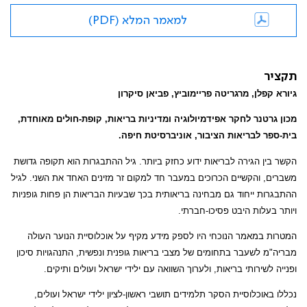
למאמר המלא (PDF)
תקציר
גיורא קפלן, מרגריטה פריימוביץ, פביאן סיקרון
מכון גרטנר לחקר אפידמיולוגיה ומדיניות בריאות, קופת-חולים מאוחדת,
בית-ספר לבריאות הציבור, אוניברסיטת חיפה.
הקשר בין הגירה לבריאות ידוע כחזק ביותר. גיל ההתבגרות הוא תקופה גדושת
משברים, והקשיים הכרוכים במעבר חד למקום זר מזינים האחד את השני. לגיל
ההתבגרות ייחוד גם מבחינה בריאותית בכך שבעיות הבריאות הן פחות גופניות
ויותר בעלות היבט פסיכו-חברתי.
המטרות במאמר הנוכחי היו לספק מידע מקיף על אוכלוסיית הנוער העולה
מבריה"מ לשעבר בתחומים של מצבי בריאות גופנית ונפשית, התנהגויות סיכון
ופנייה לשירותי בריאות, ולערוך השוואה עם ילידי ישראל ועולים ותיקים.
נכללו באוכלוסיית הסקר תלמידים תושבי ראשון-לציון ילידי ישראל ועולים,