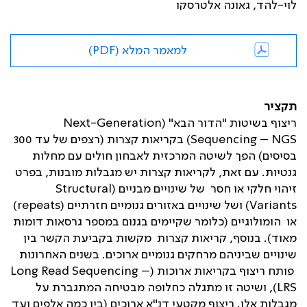
לוי-להד, גאונה אלטרסקו
למאמר המלא (PDF)
תקציר
ריצוף בשיטות "הדור הבא" (
Next-Generation
Sequencing – NGS
) בקריאות קצרות (רצפים של עד 300
בסיסים) הפך לשיטה המרכזית לאבחון חולים עם מחלות
גנטיות. עם זאת, לקריאות קצרות יש מגבלות מובנות, בפרט
זיהוי חלקי או חסר של שינויים מבניים (
Structural
Variants
) ושל שינויים באזורים גנומיים חזרתיים
(repeats)
או הומולוגיים (כלומר שקיימים בגנום במספר גרסאות דומות
מאוד). בנוסף, קריאות קצרות מקשות בקביעת הקשר בין
שינויים שביניהם מרחקים גנומיים ארוכים. בשנים האחרונות
פותח ריצוף בקריאות ארוכות (
Long Read Sequencing –
LRS
), ושיטה זו מתגלה כחלופה מבטיחה המתגברת על
מגבלות אלו. ריצוף מקטעי דנ"א ארוכים (בין כמה אלפים ועד