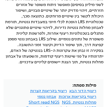
לשני מיליון בסיסים) מאפשר ניתוח משופר של אזורים
חזרתיים, זיהוי מדויק יותר של שינויים מבניים, ושיפור
היכולת לקשר בין שינויים מרוחקים. כתוצאה מכך,
טכנולוגיית
LRS
הופכת לכלי חיוני במעבדות גנטיות, תורמת
לאבחון מחלות גנטיות נדירות, לזיהוי שינויים פתוגניים שלא
מתגלים בטכנולוגיות ריצוף אחרות, ולפרשנות קלינית
משופרת של נתונים גנומיים. שילוב
LRS
באבחון גנטי מסמן
קפיצת דרך, תוך שיפור הדיוק וקיצור זמני התשובה.
בסקירה זו נבחן את עקרונות ה-
LRS
בגנטיקה של האדם,
יתרונותיו על פני שיטות ריצוף קודמות, והשפעתו על אבחון
מחלות גנטיות, תוך הצגת יישומים קליניים עדכניים.
מילות מפתח:
ריצוף הדור הבא
ריצוף בקריאות קצרות
ריצוף בקריאות ארוכות
אבחון גנומי
מחלות גנטיות. NGS
Short read NGS