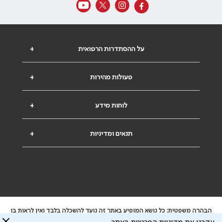
על ההסתדרות הרפואית
+
פעולות מהירות
+
לוחות מידע
+
תנאים ומדיניות
+
הבהרה משפטית: כל נושא המופיע באתר זה נועד להשכלה בלבד ואין לראות בו
ייעוץ רפואי או משפטי. אין הר"י אחראית לתוכן המתפרסם באתר זה ולכל נזק