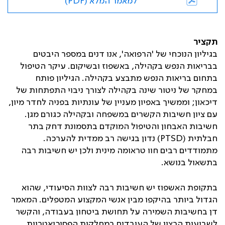
למאמר המלא (PDF)
תקציר
בגיליון הנוכחי של 'הרפואה', אנו דנים במספר היבטים
בבריאות הנפש בקהילה, באשפוז ובשיקום. עיקר הטיפול
בתחום בריאות הנפש מתבצע בקהילה. הגיליון פותח
במחקר של ניטור שינה בקהילה לצורך ניבוי התפתחות של
דיכאון; וממשיך באפיון מעניין של עונתיות בפניה לחדר מיון,
עם ציון חשיבות הקשרים במשפחה ובקהילה כגורם מגן.
חשיבות האבחון והטיפול המוקדם בתסמונת דחק בתר
חבלתית (
PTSD
) נדון בגישה רב ממדית להערכה.
מתמודדים רבים חוו טראומה מינית ולכן יש חשיבות רבה
בתשאול בנושא.
בתקופת האשפוז יש חשיבות רבה לצוות הסיעודי, שהוא
הגדול ביותר בהיקפו מבין אנשי המקצוע המטפלים. המאמר
דן בחשיבות השמירה על תחושת ביטחון בעבודה, והקשר
לשביעות הרצון של העובדים במחלקות הפסיכיאטריות.