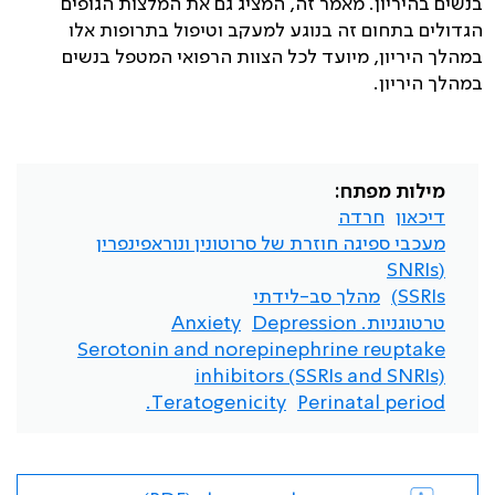
בנשים בהיריון. מאמר זה, המציג גם את המלצות הגופים
הגדולים בתחום זה בנוגע למעקב וטיפול בתרופות אלו
במהלך היריון, מיועד לכל הצוות הרפואי המטפל בנשים
במהלך היריון.
מילות מפתח:
דיכאון
חרדה
מעכבי ספיגה חוזרת של סרוטונין ונוראפינפרין
(SNRIs
SSRIs)
מהלך סב-לידתי
טרטוגניות. Depression
Anxiety
Serotonin and norepinephrine reuptake
inhibitors (SSRIs and SNRIs)
Teratogenicity.
Perinatal period