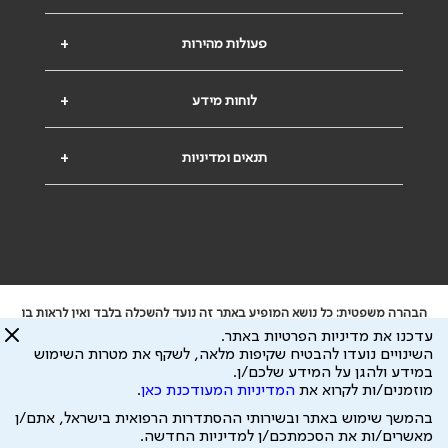
פעולות מהירות
+
לוחות מידע
+
תנאים ומדיניות
+
הבהרה משפטית: כל נושא המופיע באתר זה נועד להשכלה בלבד ואין לראות בו
ייעוץ רפואי או משפטי. אין הר"י אחראית לתוכן המתפרסם באתר זה ולכל נזק
עדכנו את מדיניות הפרטיות באתר.
שעלול להיגרם.
השינויים נועדו להבטיח שקיפות מלאה, לשקף את מטרות השימוש
ידוע לי שהר"י אוספת ושומרת מידע אישי לצורך מתן השרות וכי חלק ממנו עשוי
במידע ולהגן על המידע שלכם/ן.
להיות מועבר לצדדים שלישיים, הכל בכפוף ל
מדיניות הפרטיות
ול
תנאי השימוש
מוזמנים/ות לקרוא את
המדיניות המעודכנת כאן
.
כל הזכויות על המידע באתר שייכות להסתדרות הרפואית בישראל.
בהמשך שימוש באתר ובשירותי ההסתדרות הרפואית בישראל, אתם/ן
פיתוח ע"י
עיצוב ע"י
מאשרים/ות את הסכמתכם/ן למדיניות החדשה.