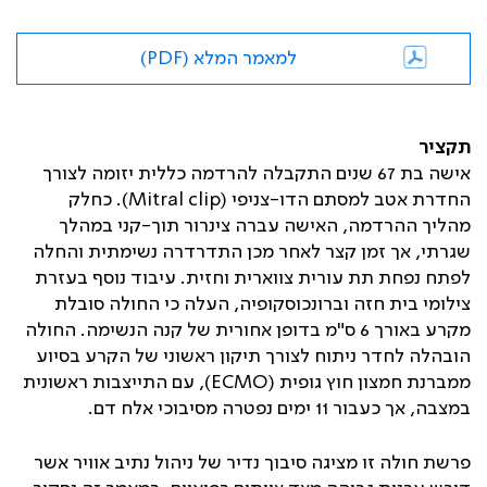
למאמר המלא (PDF)
תקציר
אישה בת 67 שנים התקבלה להרדמה כללית יזומה לצורך
החדרת אטב למסתם הדו-צניפי (
Mitral clip
). כחלק
מהליך ההרדמה, האישה עברה צינרור תוך-קני במהלך
שגרתי, אך זמן קצר לאחר מכן התדרדרה נשימתית והחלה
לפתח נפחת תת עורית צווארית וחזית. עיבוד נוסף בעזרת
צילומי בית חזה וברונכוסקופיה, העלה כי החולה סובלת
מקרע באורך 6 ס"מ בדופן אחורית של קנה הנשימה. החולה
הובהלה לחדר ניתוח לצורך תיקון ראשוני של הקרע בסיוע
ממברנת חמצון חוץ גופית (
ECMO
), עם התייצבות ראשונית
במצבה, אך כעבור 11 ימים נפטרה מסיבוכי אלח דם.
פרשת חולה זו מציגה סיבוך נדיר של ניהול נתיב אוויר אשר