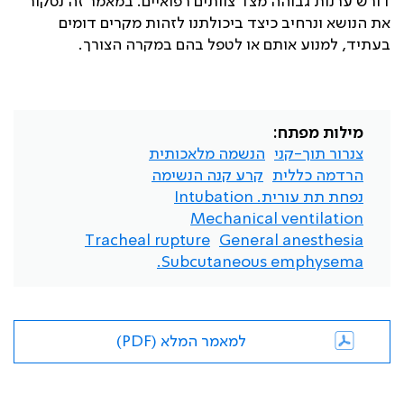
דורש ערנות גבוהה מצד צוותים רפואיים. במאמר זה נסקור
את הנושא ונרחיב כיצד ביכולתנו לזהות מקרים דומים
בעתיד, למנוע אותם או לטפל בהם במקרה הצורך.
מילות מפתח:
צנרור תוך-קני
הנשמה מלאכותית
הרדמה כללית
קרע קנה הנשימה
נפחת תת עורית. Intubation
Mechanical ventilation
Tracheal rupture
General anesthesia
Subcutaneous emphysema.
למאמר המלא (PDF)