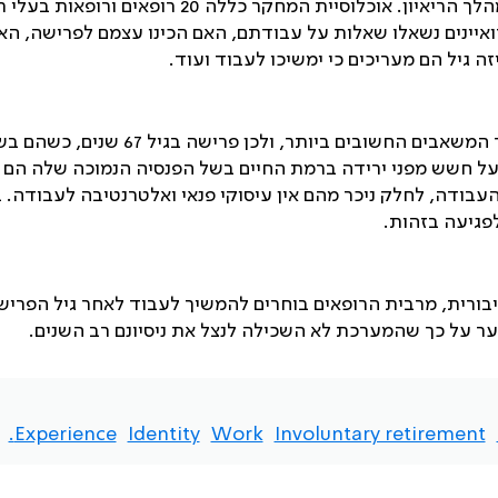
לצד גמישות וחופש לפתח דיאלוג ולהעלות שאלות נוספות במהלך הריאיון. אוכלוסיית המחקר כללה 20 רופא
איינים נשאלו שאלות על עבודתם, האם הכינו עצמם לפרישה, האם
גיל הם מעריכים כי ימשיכו לעבוד ועוד.
רופאים רבים דיברו על כך שבמקצוע הרפואה הניסיון הוא אחד המשאבים החשובים ביותר, ולכן פרי
 על חשש מפני ירידה ברמת החיים בשל הפנסיה הנמוכה שלה הם ז
עבודה, לחלק ניכר מהם אין עיסוקי פנאי ואלטרנטיבה לעבודה. 
פגיעה בזהות.
ורית, מרבית הרופאים בוחרים להמשיך לעבוד לאחר גיל הפריש
ר על כך שהמערכת לא השכילה לנצל את ניסיונם רב השנים.
Experience.
Identity
Work
Involuntary retirement