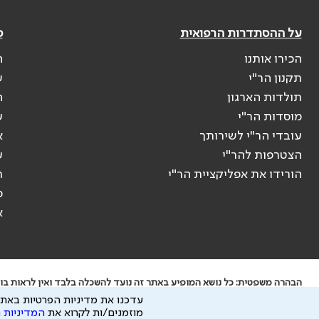
על ההסתדרות הרפואית
פ
הכירו אותנו
ה
תקנון הר"י
ש
תולדות הארגון
ה
מוסדות הר"י
ע
עובדי הר"י לשירותך
א
הצטרפות להר"י
ע
הורידו את אפליקציית הר"י
ר
ס
א
הבהרה משפטית: כל נושא המופיע באתר זה נועד להשכלה בלבד ואין לראות בו י
עדכנו את מדיניות הפרטיות באתר
ידוע לי שהר"י אוספת ושומרת מידע אישי לצורך מתן השרות וכי חלק ממנו עשוי
מוזמנים/ות לקרוא את
המדיניות 