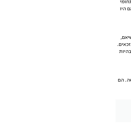
ים ורופאות בעלי תחומי
 היו
שה בגיל 67 שנים, כשהם בשיאם,
כאים.
בהיות
ה. הם