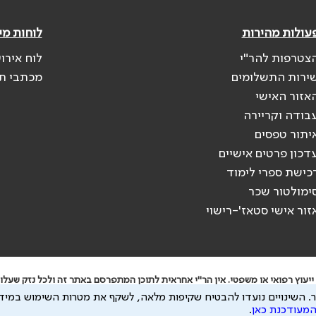
עולות מהירות
לוחות מי
צטרפות להר"י
לוח אירו
ירות התשלומים
מכתבי ת
אזור האישי
בודה וקריירה
יתור טפסים
דכון פרטים אישיים
כישת ספרי לימוד
ימולטור שכר
זור אישי סטאז'-רישוי
יעוץ רפואי או משפטי. אין הר"י אחראית לתוכן המתפרסם באתר זה ולכל נזק שעלול
.
השינויים נועדו להבטיח שקיפות מלאה, לשקף את מטרות השימוש במידע
 להיות מועבר לצדדים שלישיים, הכל בכפוף ל
מדיניות הפרטיות
ול
תנאי השימוש
המעודכנת כאן
.