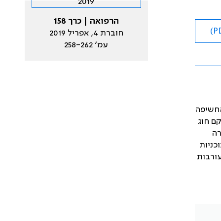
הרפואה | כרך 158
חוברת 4, אפריל 2019
עמ׳ 258-262
החשיפה
תוח קטן בהשוואה לעבר, ואילו מנעד המשימות שבאחריותם התרחב. בשנת 2017 הוקם חוג
רה
כניות
עורבות