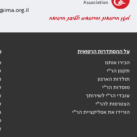
@ima.org.il
למען הרופאות והרופאים ולטובת הרפואה
על ההסתדרות הרפואית
פ
הכירו אותנו
ה
תקנון הר"י
ש
תולדות הארגון
ה
מוסדות הר"י
ע
עובדי הר"י לשירותך
א
הצטרפות להר"י
ע
הורידו את אפליקציית הר"י
ר
ס
א