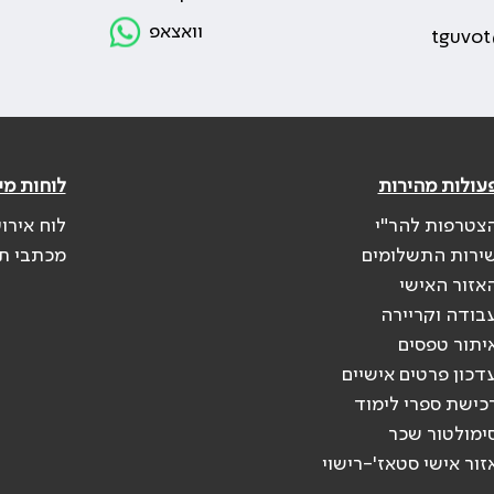
וואצאפ
tguvot
עולות מהירות
לוחות מי
צטרפות להר"י
לוח אירו
ירות התשלומים
מכתבי ת
אזור האישי
בודה וקריירה
יתור טפסים
דכון פרטים אישיים
כישת ספרי לימוד
ימולטור שכר
זור אישי סטאז'-רישוי