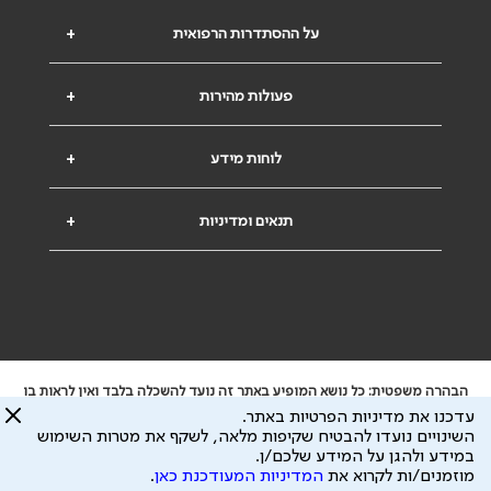
על ההסתדרות הרפואית
+
פעולות מהירות
+
לוחות מידע
+
תנאים ומדיניות
+
הבהרה משפטית: כל נושא המופיע באתר זה נועד להשכלה בלבד ואין לראות בו
ייעוץ רפואי או משפטי. אין הר"י אחראית לתוכן המתפרסם באתר זה ולכל נזק
עדכנו את מדיניות הפרטיות באתר.
שעלול להיגרם.
השינויים נועדו להבטיח שקיפות מלאה, לשקף את מטרות השימוש
ידוע לי שהר"י אוספת ושומרת מידע אישי לצורך מתן השרות וכי חלק ממנו עשוי
במידע ולהגן על המידע שלכם/ן.
להיות מועבר לצדדים שלישיים, הכל בכפוף ל
מדיניות הפרטיות
ול
תנאי השימוש
מוזמנים/ות לקרוא את
המדיניות המעודכנת כאן
.
כל הזכויות על המידע באתר שייכות להסתדרות הרפואית בישראל.