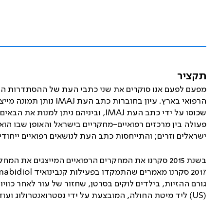
תקציר
מפעם לפעם אנו סוקרים את שני כתבי העת של ההסתדרות הר
הרפואי בארץ. עיון בחוברות כתב העת
IMAJ
נותן תמונה מיי
שכוסו על ידי כתב העת
IMAJ
, וביניהם ניתן למנות את הבאים
פעולה בין מרכזים רפואיים-מחקריים בישראל והאופן שבו הו
ישראלים וזרים; והתייחסות כתב העת לנושאים רפואיים ייחודי
בשנת 2015 סקרנו את המחקרים הרפואיים המייצגים את המחקר הרפואי בישראל כפי שהתבטאו בכתב העת
2017 סקרנו מאמרים שהתמקדו בפעילות קנבינואיד
nabidiol
גורם ההזיות, בילדים לוקים בסרטן, שחזור של עור לאחר כו
(
US
) ליד מיטת החולה, המובצעת על ידי גסטרואנטרולוג ועוד. עתה א