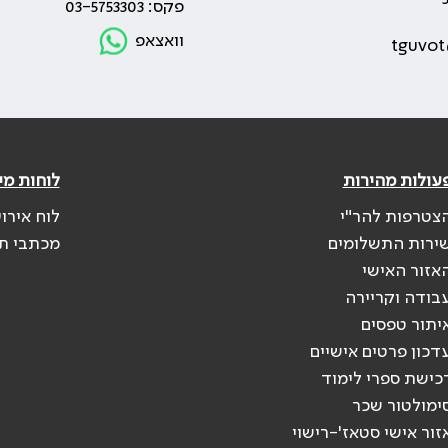
פקס: 03-5753303
וואצאפ
tguvot
עולות מהירות
לוחות מי
צטרפות להר"י
לוח אירו
ירות התשלומים
מכתבי ת
אזור האישי
בודה וקריירה
יתור טפסים
דכון פרטים אישיים
כישת ספרי לימוד
ימולטור שכר
זור אישי סטאז'-רישוי