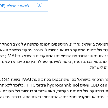
למאמר המלא (PDF)
פואית בישראל (הר"י), המספקים תמונה מקיפה על מצב המחקר
צגת של דמות המחקר הרפואי בישראל. בעבר עסקנו במספר נושאי
: ייצוג מיגוון המרכזים הרפואיים והמחקריים בישראל ב-
IMAJ
; שי
א מתבטא בכתב העת; ביטוי לשיתוף פעולה בין מרכזים ומדענים
ים לישראל.
IMAJ
בש
can
CBD
שאינו
THC tetra hydrocannbinol
, כלומר ללא הח
ויות בטכניקה של מתיחת רקמות, האפשרות והרגישות של סקירת 
נו סוקרים מחקרים שהתפרסמו בשנת 2018 בכתב עת זה.