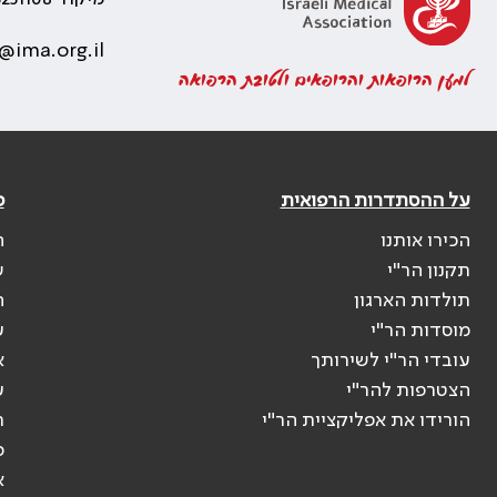
@ima.org.il
למען הרופאות והרופאים ולטובת הרפואה
על ההסתדרות הרפואית
פ
הכירו אותנו
ה
תקנון הר"י
ש
תולדות הארגון
ה
מוסדות הר"י
ע
עובדי הר"י לשירותך
א
הצטרפות להר"י
ע
הורידו את אפליקציית הר"י
ר
ס
א