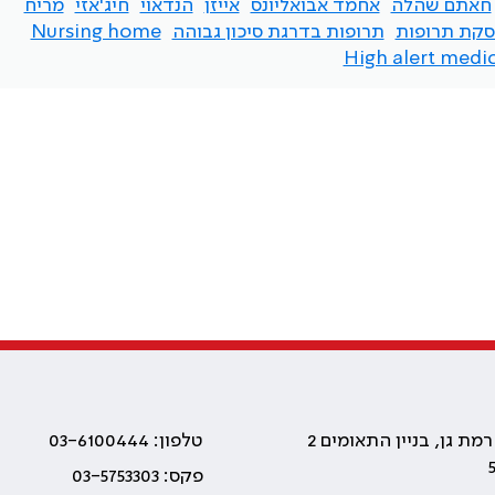
חאתם שהלה
אחמד אבואליונס
אייזן
הנדאוי
חיג'אזי
מריח
קת תרופות
תרופות בדרגת סיכון גבוהה
Nursing home
High alert medi
טלפון: 03-6100444
פקס: 03-5753303