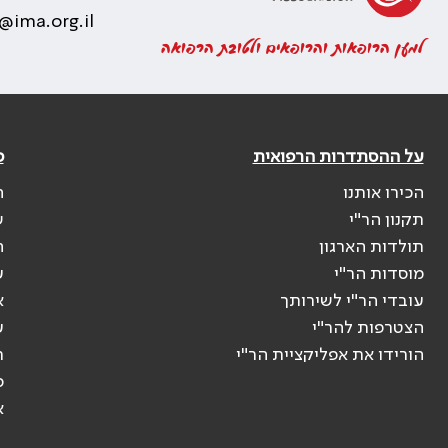
@ima.org.il
למען הרופאות והרופאים ולטובת הרפואה
על ההסתדרות הרפואית
פ
הכירו אותנו
ה
תקנון הר"י
ש
תולדות הארגון
ה
מוסדות הר"י
ע
עובדי הר"י לשירותך
א
הצטרפות להר"י
ע
הורידו את אפליקציית הר"י
ר
ס
א