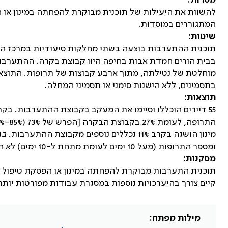
מטרות:
להשוות את היעילות של תוכנית מבוקרת להפחתה במינון או 
המתגוררים במוסדות.
שיטות:
תוכנית ההתערבות בוצעה בשתי מחלקות סיעודיות במרכז הגר
בבית הורים חמדת אבות בחיפה היוו קבוצת בקרה. ההתערבו
מוחלטת של נטילתה, מתוך ארבע קבוצות של תרופות. התוצא
בתסמינים, ללא הישנות סימני או תסמיני המחלה.
תוצאות:
התרופה, לעומת 27% בקבוצת הבקרה [הפרש של 73% (
8%-85%
מינון הושגה בקרב 11% נכללים נוספים מקבוצת ההתערבות.
ב
ומספר התרופות (מעל 10 ימים לעומת מתחת ל-10 ימים) לא היו השפעות על שיעורי ההצלחה של ההתערבות.
מסקנות:
תוכנית התערבות מבוקרת להפחתה במינון או הפסקת טיפול ב
קיים צורך בהיערכויות נוספות במסגרת עבודות מפורטות יות
מילות מפתח: