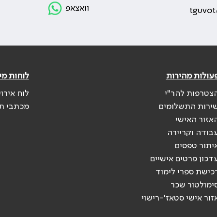
וואצאפ
tguvot
עולות מהירות
לוחות מי
צטרפות להר"י
לוח אירו
ירות התשלומים
מכתבי ת
אזור האישי
בודה וקריירה
יתור טפסים
דכון פרטים אישיים
כישת ספרי לימוד
ימולטור שכר
זור אישי סטאז'-רישוי