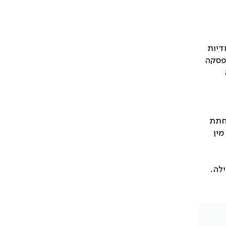
דיות
הפסקה
נדרש לטיפול 2.60]. הפחתת
מתחת ל-80 שנים), מין
לה.