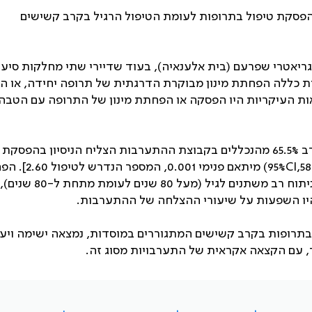
הפסקת טיפול בתרופות לעומת הטיפול הרגיל בקרב קשישים
יאטרי שפרעם (בית אלענאיה), בעוד שדיירי שתי מחלקות סיעו
ת כללה הפחתת מינון מבוקרת הדרגתית של תרופה יחידה, או 
ות העיקריות היו הפסקה או הפחתת מינון של התרופה עם הטבה
55 דיירים הוכללו וסיימו את המעקב בקבוצת ההתערבות. בקרב 65.5% מהנכללים בקבוצת ההתערבות הצליח הניסיון בהפסקת
95%CI,5
) מיתאם פנימי 0.001, המספר ה
ניתוח רב משתנים לגיל (מעל 80 שנים לעומת 
תרופות בקרב קשישים המתגוררים במוסדות, נמצאה ישימה ויעי
ר, עם הקצאה אקראית של התערבויות מסוג זה.