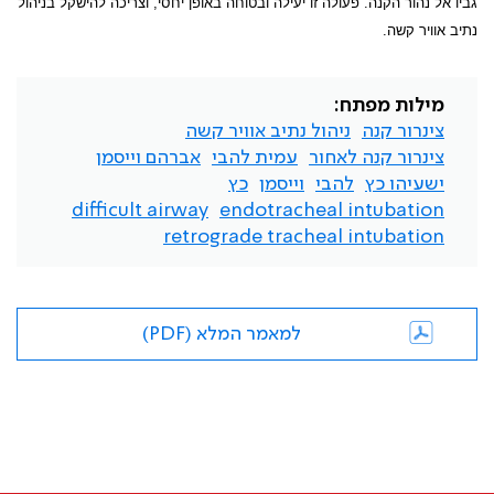
גביו אל נהור הקנה. פעולה זו יעילה ובטוחה באופן יחסי, וצריכה להישקל בניהול
נתיב אוויר קשה.
מילות מפתח:
צינרור קנה
ניהול נתיב אוויר קשה
צינרור קנה לאחור
עמית להבי
אברהם וייסמן
ישעיהו כץ
להבי
וייסמן
כץ
difficult airway
endotracheal intubation
retrograde tracheal intubation
למאמר המלא (PDF)