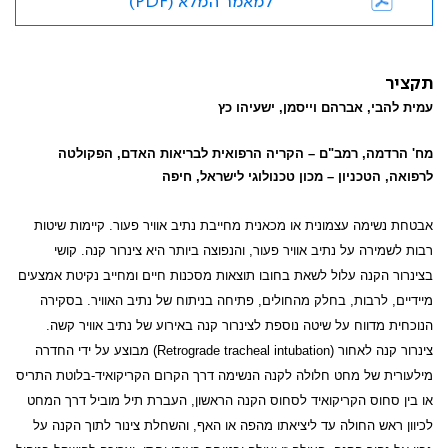
למאמר המלא (PDF)
תקציר
עמית להבי, אברהם וייסמן, ישעיהו כץ
מח' הרדמה, רמב"ם – הקריה הרפואית לבריאות האדם, הפקולטה
לרפואה, הטכניון – מכון טכנולוגי לישראל, חיפה
אבטחת נשימה עצמונית או מכאנית מחייבת נתיב אוויר פעור. קיימות שיטות
רבות לשמירה על נתיב אוויר פעור, והנפוצה ביותר היא צינרור
קנה. קושי
בצינרור הקנה עלול לשאת בחובו תוצאות מסכנות חיים ומחייב נקיטת אמצעים
מיידיים, לרבות, בחלק מהחולים, פתיחה בניתוח של נתיב האוויר. בסקירה
הנוכחית מדווח על שיטה נוספת לצינרור קנה באירוע של נתיב אוויר קשה.
צינרור קנה לאחור
(Retrograde tracheal intubation)
מבוצע על ידי החדרה
מילעורית של מחט חלולה לקנה הנשימה דרך הקרום הקריקואיד-בלוטת התריס
או בין סחוס הקריקואיד לסחוס הקנה הראשון, העברת תיל מוביל דרך המחט
לכיוון ראש החולה עד ליציאתו מהפה או האף, והשחלת צינור לתוך הקנה על