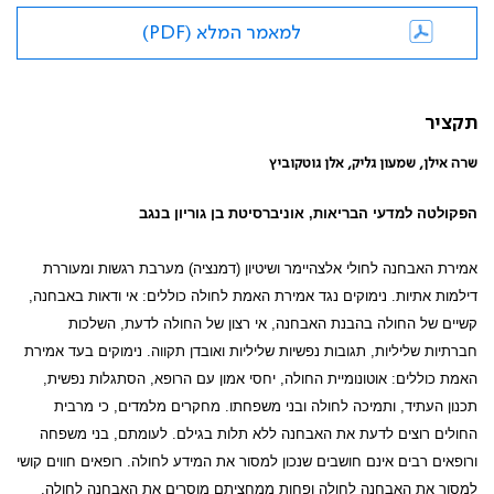
למאמר המלא (PDF)
תקציר
שרה אילן, שמעון גליק, אלן גוטקוביץ
הפקולטה למדעי הבריאות, אוניברסיטת בן גוריון בנגב
אמירת האבחנה לחולי אלצהיימר ושיטיון (דמנציה) מערבת רגשות ומעוררת
דילמות אתיות. נימוקים נגד אמירת האמת לחולה כוללים: אי ודאות באבחנה,
קשיים של החולה בהבנת האבחנה, אי רצון של החולה לדעת, השלכות
חברתיות שליליות, תגובות נפשיות שליליות ואובדן תקווה. נימוקים בעד אמירת
האמת כוללים: אוטונומיית החולה, יחסי אמון עם הרופא, הסתגלות נפשית,
תכנון העתיד, ותמיכה לחולה ובני משפחתו. מחקרים מלמדים, כי מרבית
החולים רוצים לדעת את האבחנה ללא תלות בגילם. לעומתם, בני משפחה
ורופאים רבים אינם חושבים שנכון למסור את המידע לחולה. רופאים חווים קושי
למסור את האבחנה לחולה ופחות ממחציתם מוסרים את האבחנה לחולה,