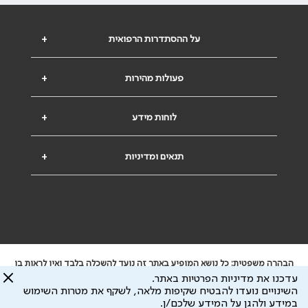
על ההסתדרות הרפואית
+
פעולות מהירות
+
לוחות מידע
+
תנאים ומדיניות
+
הבהרה משפטית: כל נושא המופיע באתר זה נועד להשכלה בלבד ואין לראות בו
ייעוץ רפואי או משפטי. אין הר"י אחראית לתוכן המתפרסם באתר זה ולכל נזק
עדכנו את מדיניות הפרטיות באתר.
שעלול להיגרם.
השינויים נועדו להבטיח שקיפות מלאה, לשקף את מטרות השימוש
ידוע לי שהר"י אוספת ושומרת מידע אישי לצורך מתן השרות וכי חלק ממנו עשוי
במידע ולהגן על המידע שלכם/ן.