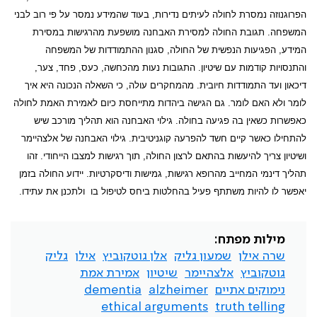
הפרוגנוזה נמסרת לחולה לעיתים נדירות, בעוד שהמידע נמסר על פי רוב לבני
המשפחה. תגובת החולה למסירת האבחנה מושפעת מהרגישות במסירת
המידע, הפגיעות הנפשית של החולה, סגנון ההתמודדות של המשפחה
והתנסויות קודמות עם שיטיון. התגובות נעות מהכחשה, כעס, פחד, צער,
דיכאון ועד התמודדות חיובית. מהמחקרים עולה, כי השאלה הנכונה היא איך
לומר ולא האם לומר. גם הגישה ביהדות מתייחסת כיום לאמירת האמת לחולה
כאפשרות כשאין בה פגיעה בחולה. גילוי האבחנה הוא תהליך מורכב שיש
להתחילו כאשר קיים חשד להפרעה קוגניטיבית. גילוי האבחנה של אלצהיימר
ושיטיון צריך להיעשות בהתאם לרצון החולה, תוך רגישות למצבו הייחודי. זהו
תהליך דינמי המחייב מהרופא רגישות, גמישות ודיסקרטיות. יידוע החולה בזמן
יאפשר לו להיות משתתף פעיל בהחלטות ביחס לטיפול בו
ולתכנן את עתידו.
מילות מפתח:
שרה אילן
שמעון גליק
אלן גוטקוביץ
אילן
גליק
גוטקוביץ
אלצהיימר
שיטיון
אמירת אמת
נימוקים אתיים
alzheimer
dementia
ethical arguments
truth telling