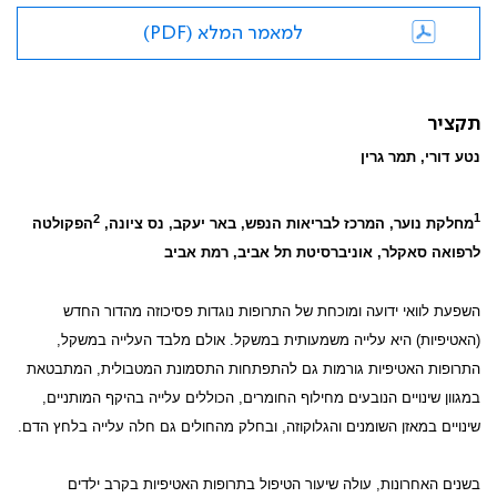
למאמר המלא (PDF)
תקציר
נטע דורי, תמר גרין
2
1
מחלקת נוער, המרכז לבריאות הנפש, באר יעקב, נס ציונה,
הפקולטה
לרפואה סאקלר, אוניברסיטת תל אביב, רמת אביב
השפעת לוואי ידועה ומוכחת של התרופות נוגדות פסיכוזה מהדור החדש
(האטיפיות) היא עלייה משמעותית במשקל. אולם מלבד העלייה במשקל,
התרופות האטיפיות גורמות גם להתפתחות התסמונת המטבולית, המתבטאת
במגוון שינויים הנובעים מחילוף החומרים, הכוללים עלייה בהיקף המותניים,
שינויים במאזן השומנים והגלוקוזה, ובחלק מהחולים גם חלה עלייה בלחץ הדם.
בשנים האחרונות, עולה שיעור הטיפול בתרופות האטיפיות בקרב ילדים