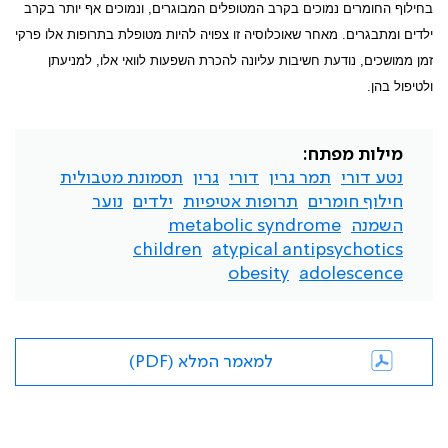
בחילוף החומרים נמוכים בקרב המטופלים המבוגרים, ונמוכים אף יותר בקרב
ילדים ומתבגרים. מאחר שאוכלוסיה זו צפויה להיות מטופלת בתרופות אלו פרקי
זמן ממושכים, נודעת חשיבות עליונה להכרת השפעות לוואי אלו, למניעתן
ולטיפול בהן.
מילות מפתח:
נטע דורי
תמר גרין
דורי
גרין
תסמונת מטבולית
חילוף חומרים
תרופות אטיפיות
ילדים
נוער
השמנה
metabolic syndrome
children
atypical antipsychotics
obesity
adolescence
למאמר המלא (PDF)