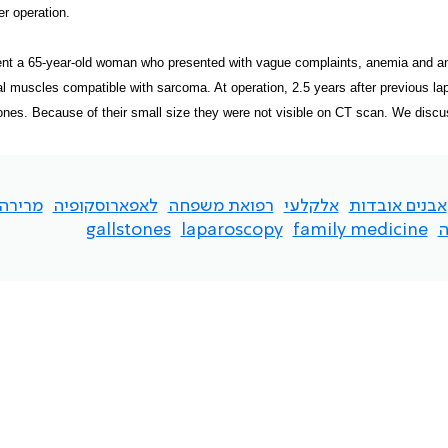
er operation.
nt a 65-year-old woman who presented with vague complaints, anemia and an 
l muscles compatible with sarcoma. At operation, 2.5 years after previous 
tones. Because of their small size they were not visible on CT scan. We discus
אבנים אובדות
אלקלעי
רפואת משפחה
לאפארוסקופיה
מרירה
ה
family medicine
laparoscopy
gallstones