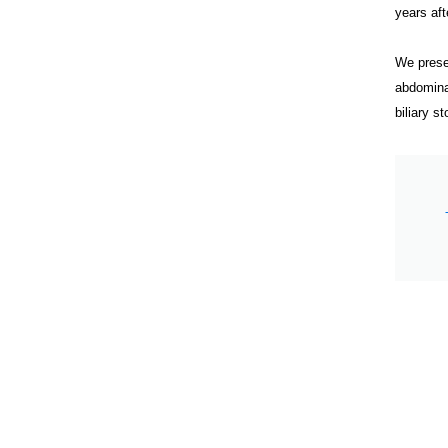
years aft
We prese
abdomina
biliary s