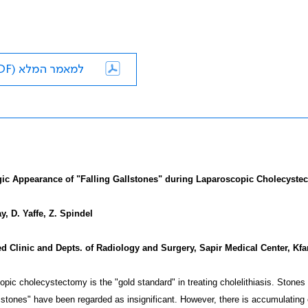
למאמר המלא (PDF)
ic Appearance of "Falling Gallstones" during Laparoscopic Cholecyste
y, D. Yaffe, Z. Spindel
d Clinic and Depts. of Radiology and Surgery, Sapir Medical Center, Kfar
pic cholecystectomy is the "gold standard" in treating cholelithiasis. Stones a
 stones" have been regarded as insignificant. However, there is accumulating