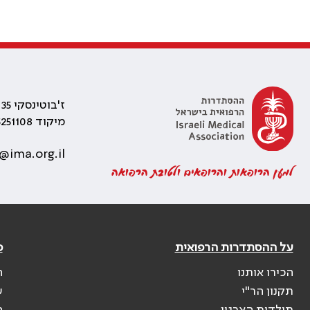
ז'בוטינסקי 35 רמת גן, בניין התאומים 2
מיקוד 5251108
@ima.org.il
למען הרופאות והרופאים ולטובת הרפואה
על ההסתדרות הרפואית
פ
הכירו אותנו
ה
תקנון הר"י
ש
תולדות הארגון
ה