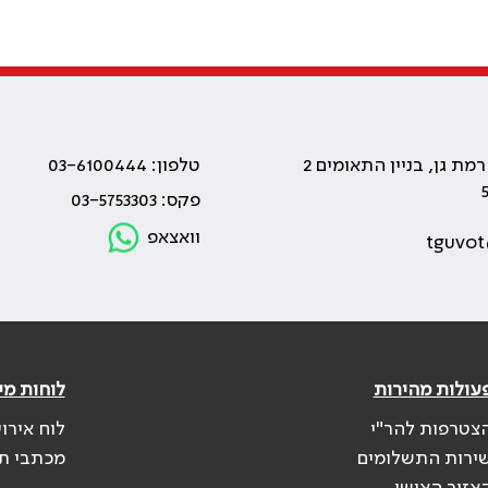
טלפון: 03-6100444
פקס: 03-5753303
וואצאפ
tguvot
עולות מהירות
לוחות מי
צטרפות להר"י
לוח אירו
ירות התשלומים
מכתבי ת
אזור האישי