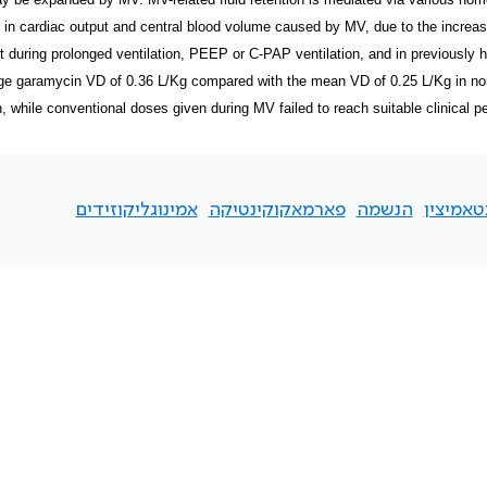
 in cardiac output and central blood volume caused by MV, due to the increa
 during prolonged ventilation, PEEP or C-PAP ventilation, and in previously 
ge garamycin VD of 0.36 L/Kg compared with the mean VD of 0.25 L/Kg in norm
 while conventional doses given during MV failed to reach suitable clinical pe
טאמיצין
הנשמה
פארמאקוקינטיקה
אמינוגליקוזידים