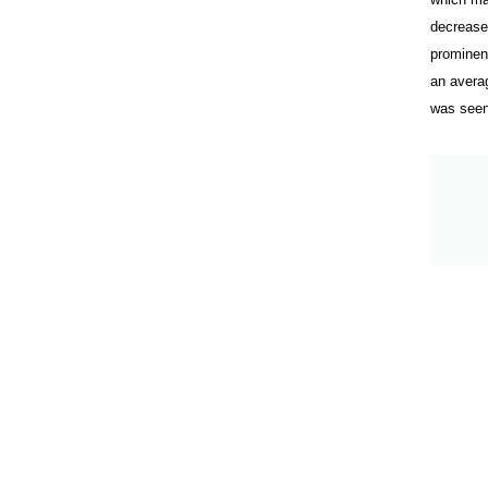
decrease
prominent
an avera
was seen,