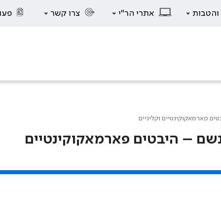
 והטבות
אתרי הר"י
צרו קשר
פעו
טים פארמאקוקינטיים וקליניים
ונשם – היבטים פארמאקוקינטיים