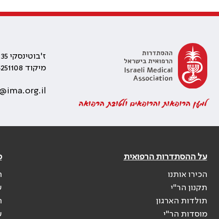
ז'בוטינסקי 35 רמת גן, בניין התאומים 2
מיקוד 5251108
@ima.org.il
למען הרופאות והרופאים ולטובת הרפואה
על ההסתדרות הרפואית
פ
הכירו אותנו
ה
תקנון הר"י
ש
תולדות הארגון
ה
מוסדות הר"י
ע