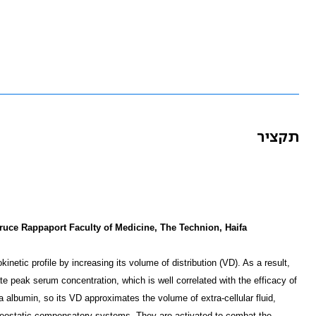
תקציר
ruce Rappaport Faculty of Medicine, The Technion, Haifa
etic profile by increasing its volume of distribution (VD). As a result,
e peak serum concentration, which is well correlated with the efficacy of
 albumin, so its VD approximates the volume of extra-cellular fluid,
meostatic compensatory systems. They are activated to combat the