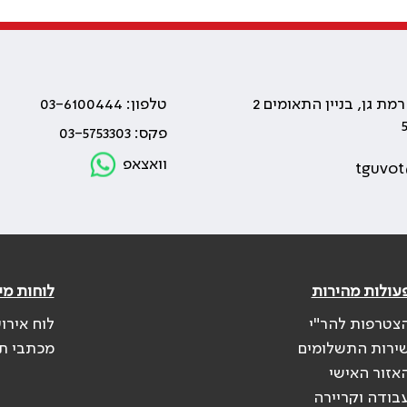
טלפון: 03-6100444
פקס: 03-5753303
וואצאפ
tguvot
עולות מהירות
לוחות מי
צטרפות להר"י
לוח אירו
ירות התשלומים
מכתבי ת
אזור האישי
בודה וקריירה