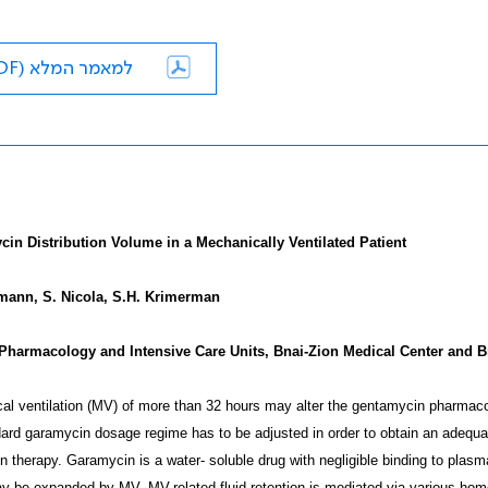
למאמר המלא (PDF)
in Distribution Volume in a Mechanically Ventilated Patient
mann, S. Nicola, S.H. Krimerman
 Pharmacology and Intensive Care Units, Bnai-Zion Medical Center and B
l ventilation (MV) of more than 32 hours may alter the gentamycin pharmacokin
ard garamycin dosage regime has to be adjusted in order to obtain an adequat
 therapy. Garamycin is a water- soluble drug with negligible binding to plasma
y be expanded by MV. MV-related fluid retention is mediated via various ho