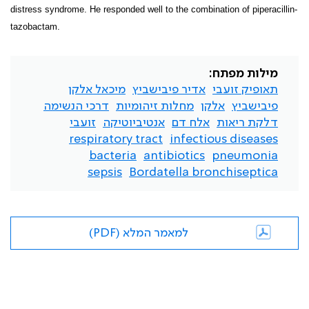
distress syndrome. He responded well to the combination of piperacillin-
tazobactam.
מילות מפתח:
תאופיק זועבי
אדיר פיבישביץ
מיכאל אלקן
פיבישביץ
אלקן
מחלות זיהומיות
דרכי הנשימה
דלקת ריאות
אלח דם
אנטיביוטיקה
זועבי
respiratory tract
infectious diseases
bacteria
antibiotics
pneumonia
sepsis
Bordatella bronchiseptica
למאמר המלא (PDF)