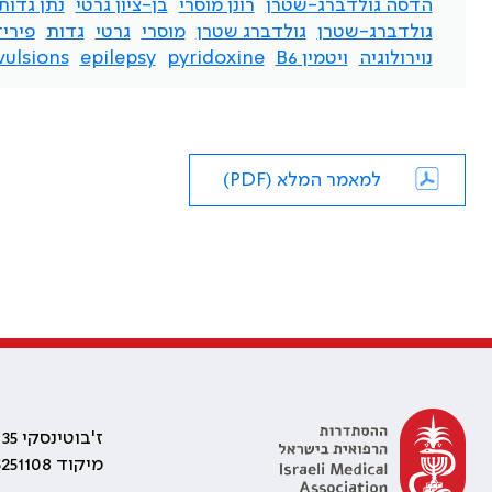
הדסה גולדברג-שטרן
רונן מוסרי
בן-ציון גרטי
נתן גדות
גולדברג-שטרן
גולדברג שטרן
מוסרי
גרטי
גדות
פיריד
נוירולוגיה
ויטמין B6
pyridoxine
epilepsy
vulsions
למאמר המלא (PDF)
ז'בוטינסקי 35 רמת גן, בניין התאומים 2
מיקוד 5251108