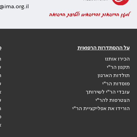
@ima.org.il
למען הרופאות והרופאים ולטובת הרפואה
על ההסתדרות הרפואית
פ
הכירו אותנו
ה
תקנון הר"י
ש
תולדות הארגון
ה
מוסדות הר"י
ע
עובדי הר"י לשירותך
א
הצטרפות להר"י
ע
הורידו את אפליקציית הר"י
ר
ס
א