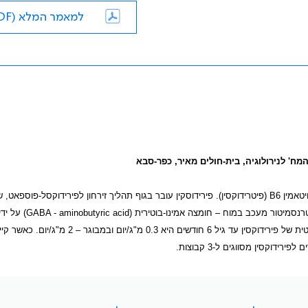
למאמר המלא (PDF)
ויטאמין
B6
(פיטרידוקסין). פירידוסקין עובר בגוף תהליך זירחון לפירידוקסל-פוספאט, 
טרנסמיטור מעכב במוח – חומצה אמינו-בוטירית (
GABA - aminobutyric acid
) על ידי
) (תרשים 1). הדרישה היומית המיקטית של פירידוקסין עד גיל 6 חודשים היא 0.3 מ"ג/יום ו
דוקסין מסווגים ל-3 קבוצות.