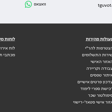
וואצאפ
tguvot
עולות מהירות
לוחות מי
צטרפות להר"י
לוח אירו
ירות התשלומים
מכתבי ת
אזור האישי
בודה וקריירה
יתור טפסים
דכון פרטים אישיים
כישת ספרי לימוד
ימולטור שכר
זור אישי סטאז'-רישוי