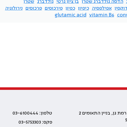
הדסה גולדברג שטרן
בן ציון גרטי
גולדברג
שטרן
וקסין
אפילפסיה
כיפיון
כפיון
פירכוסים
פרכוסים
נירולוגיה
glutamic acid
vitamin B6
con
טלפון: 03-6100444
פקס: 03-5753303