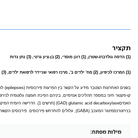
תקציר
(1) הדסה גולדברג-שטרן, (1) רונן מוסרי, (2) בן-ציון גרטי, (3) נתן גדות
(1) המרכז לכיפיון, (2) מח' ילדים ב', מרכז רפואי שניידר לרפואת ילדים, (3) המח' לנירולוגיה, בית-חולים מאיר, כפר-סבא
בשנים האחרונות הצטבר מידע על הקשר בין הפרעות פירכוסיות (
epilepsies
) לו
קו-פקטור חיוני במספר תהליכים אנזימיים, ביניהם הפיכת חומצה גלוטמית לנירו
האנזים
glutamic acid decarboxylase
(
GAD
בנירוטרנסמיטור המעכב (
GABA
), עלולים להתרחש פירכוסים. פירכוסים הקשורים לפירי
מילות מפתח: