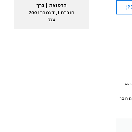
הרפואה | כרך
חוברת 1, דצמבר 2001
עמ׳
שהוא
במבוגר – 2 מ"ג/יום. כאשר קיים חוסר