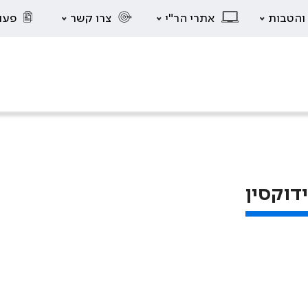
 והטבות
אתרי הר"י
צרו קשר
פעו
דוקסין