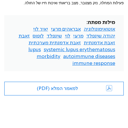
פעילות המחלה, נזק מצטבר, מצב בריאותי ואיכות חייו של החולה.
מילות מפתח:
אוטואימונולוגיה
אבראהים מרעי
יאיר לוי
יהודה שינפלד
מרעי
לוי
שינפלד
לופוס
זאבת
זאבת אדמנתית
זאבת אדמנתית מערכתית
lupus
systemic lupus erythematosus
morbidity
autoimmune diseases
immune response
למאמר המלא (PDF)