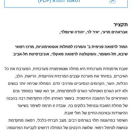
למאמר המלא (PDF)
תקציר
אבראהים מרעי, יאיר לוי, יהודה שינפלד,
המח' לרפואה פנימית ב' והמרכז למחלות אוטואימוניות, מרכז רפואי
שיבא, תל-השומר, והפקולטה לרפואה סאקלר, אוניברסיטת תל-אביב
זאבת אדמנתית מערכתית היא מחלה אוטואימונית מערכתית, המערבת את כל
האיברים, במיוחד את מערכת עצבים המרכזית וההיקפית, הריאות, הלב,
הכליות, העור, הקרומים הנסיוביים ומרכיבי הדם. המחלה שכיחה יותר בנשים
ולא ידוע הגורם האטיולוגי הגורם להתפרצותה, אך הוא קשור במספר גנים
האחראיים על התגובה החיסונית. בעשור האחרון חלה התקדמות רבה בהבנה
של מחלת הזאבת ובטיפול בלוקים בה. עובדה זו תרמה לשיפור בשיעור
ההישרדות ובאיכות-החיים של חולי זאבת.
השיפור בפרוגנוזה תלוי בגורמים רבים: מצב חברתי-כלכלי, רפואה מתקדמת
ונגישות לטיפול רפואי. שלושה היבטים של המחלה דרושים לקביעת הפרוגנוזה: