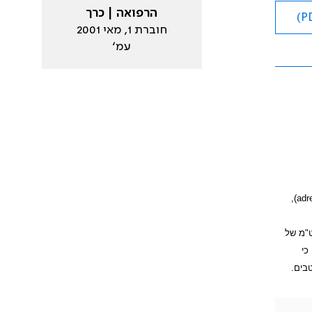
הרפואה | כרך
חוברת 1, מאי 2001
עמ׳
),
adr
ר עבודות נמצא, כי ב-3%-0.3% מבדיקות ט"מ של
כי