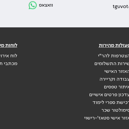
וואצאפ
tguvot
עולות מהירות
לוחות מי
צטרפות להר"י
לוח אירו
ירות התשלומים
מכתבי ת
אזור האישי
בודה וקריירה
יתור טפסים
דכון פרטים אישיים
כישת ספרי לימוד
ימולטור שכר
זור אישי סטאז'-רישוי