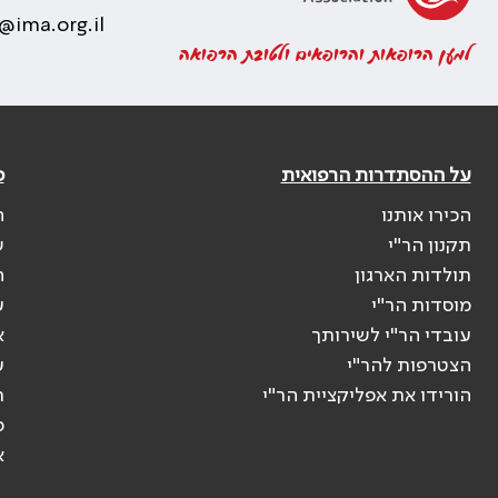
@ima.org.il
למען הרופאות והרופאים ולטובת הרפואה
על ההסתדרות הרפואית
פ
הכירו אותנו
ה
תקנון הר"י
ש
תולדות הארגון
ה
מוסדות הר"י
ע
עובדי הר"י לשירותך
א
הצטרפות להר"י
ע
הורידו את אפליקציית הר"י
ר
ס
א