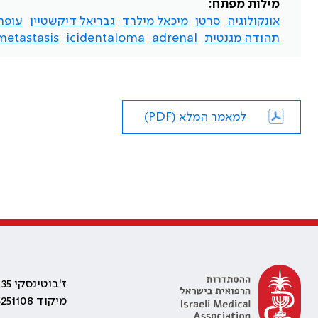
מילות מפתח:
אונקולוגיה
סרטן
מיכאל מילרד
גבריאל דיקשטיין
עופר
תהודה מגנטית
adrenal
icidentaloma
metastasis
למאמר המלא (PDF)
ז'בוטינסקי 35 רמת גן, בניין התאומים 2
מיקוד 5251108