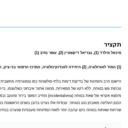
תקציר
מיכאל מילרד (1), גבריאל דיקשטיין (2), עופר נתיב (1)
(1) המח' לאורולוגיה, (2) היחידה לאנדוקינולוגיה, המרכז הרפואי בני-ציון, הפקולטה לרפואה רפפורט, הטכניון, חיפה
היישום הרב והזמינות של בדיקות דימות בלתי-פולשניות כמו טומוגרפיה מחשבית 
נוכחות גוש בטוחה, ללא רקע של ממאירות, מהווה אתגר איבחוני כשלעצמו, ביי
מימצא אקראי של שאת בטוחה (
incidentaloma
הבטן העליונה מאובחן נגע בטוחה. עבודות אלו נערכו ברובן בשנים הראשונות בה
שכיחות שאתות בטוחה כיום קרובה יותר לזאת המדווחת מעבודות שנערכו בנתיחות שלאחר המוות,