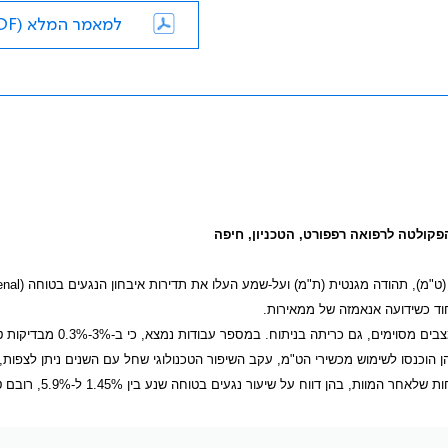
למאמר המלא (PDF)
(ט"מ), תהודה מגנטית (ת"מ) ועל-שמע העלו את תדירות איבחון הנגעים בטוחה (
enal
חוד כשידועה אנאמזה של ממאירות.
) מחייב המשך בירור ומעקב ובמצבים מסוימים, גם כריתה בניתוח. במספ
ן הוכנסו לשימוש מכשירי הט"מ, עקב השיפור הטכנולוגי שחל עם השנים ניתן לצפות, 
 בהן דווח על שיעור נגעים בטוחה שנע בין 1.45% ל-5.9%, רובם טבים.