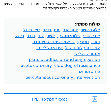
המטרה בסקירה זו היא לעמוד על האפידמיולוגיה, השכיחות, החשיבות הקלינית
ופתרונות אפשריים לבעיית העמידות לקלופידוגרל.
מילות מפתח:
אלעד אשר
חנוך הוד
יונתן בובר
רואי בייגל
אורי וטורי
שלומי מטצקי
אשר
הוד
בובר
בייגל
וטורי
מטצקי
שפעול וצימוד טסיות דם
עמידות קלופידוגרל
אירוע כלילי חד
צנתור לב כלילי
platelet adhesion and aggregation
acute coronary
clopidogrel resistance
syndrome
percutaneous coronary intervention
למאמר המלא (PDF)