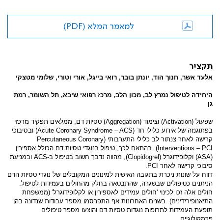
למאמר המלא (PDF)
תקציר
אלעד אשר,
חנוך הוד, יונתן בובר, רואי בייגל, אורי וטורי, שלומי מטצקי
היחידה לטיפול נמרץ לב, מכון הלב, מרכז רפואי שיבא, תל השומר, רמת
גן
שפעול (
Activation
) וצימוד (
Aggregation
) טסיות דם, ממלאים תפקיד מרכזי
בפתוגנזה של אירוע כלילי חד (
Acute Coronary Syndrome – ACS
) ובסיבוכי
קרישה לאחר צנתור לב כלילי התערבותי (
Percutaneous Coronary
Interventions – PCI
). בהתאם לכך, טיפול בנוגדי טסיות דם הכולל אספירין
(
ASA
) וקלופידוגרל (
Clopidogrel
), מהווה נדבך חשוב בטיפול ב-
ACS
ובמניעת
סיבוכי קרישה לאחר
PCI
.
דווח על שונות ניכרת בתגובה האישית למינונים המקובלים של נוגדי טסיות הדם
הניתנים כטיפולים שבשגרה, שהתבטאה בחלק מהחולים בעמידות לטיפול.
חולים אלה זכו לכינוי 'חולים עמידים לאספירין או לקלופידוגרל' (ממשפחת
התיאנופירידינים). בשנים האחרונות אף התפרסמו מספר עבודות שנדונה בהן
תופעת העמידות לתרופות נוגדות טסיות דם והוצעו מספר טיפולים
פרמקולוגיים.