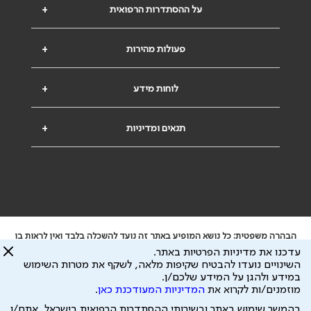
על ההסתדרות הרפואית
+
פעולות מהירות
+
לוחות מידע
+
תנאים ומדיניות
+
הבהרה משפטית: כל נושא המופיע באתר זה נועד להשכלה בלבד ואין לראות בו
ייעוץ רפואי או משפטי. אין הר"י אחראית לתוכן המתפרסם באתר זה ולכל נזק
עדכנו את מדיניות הפרטיות באתר.
שעלול להיגרם.
השינויים נועדו להבטיח שקיפות מלאה, לשקף את מטרות השימוש
ידוע לי שהר"י אוספת ושומרת מידע אישי לצורך מתן השרות וכי חלק ממנו עשוי
במידע ולהגן על המידע שלכם/ן.
להיות מועבר לצדדים שלישיים, הכל בכפוף ל
מדיניות הפרטיות
ול
תנאי השימוש
מוזמנים/ות לקרוא את
המדיניות המעודכנת כאן
.
כל הזכויות על המידע באתר שייכות להסתדרות הרפואית בישראל.
בהמשך שימוש באתר ובשירותי ההסתדרות הרפואית בישראל, אתם/ן