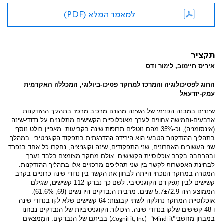
למאמר המלא (PDF)
תקציר
איריס חיימוב, לימור ודס
החוג לפסיכולוגיה והמרכז למחקר פסיכו-ביולוגי, המכללה האקדמית
עמק-יזרעאל
שינויים במבנה הפנימי של השינה מהווים מרכיב מרכזי בתהליך ההזדקנות.
ארבעים-וחמישה אחוזים לערך מאוכלוסיית הקשישים מתלוננים על נדודי-שינה
(אינסומניה), וכ-35% מהם נוטלים תרופות שינה בקביעות. מאפיין בולט נוסף
בתהליך ההזדקנות הטבעי הוא הירידה ההדרגתית בתִפקוד הקוגניטיבי. במהלך
שני העשורים האחרונים, שני התִפקודים, שינה וקוגניציה, נחקרו כל אחד בנפרד
ובהרחבה בקרב אוכלוסיית הקשישים. אולם מחקר מצומצם בלבד נערך
לבחינת האפשרות לקשר בין שני תהליכים מרכזיים אלו בתהליך ההזדקנות.
המטרה במחקר הנוכחי הייתה לבחון את הקשר בין נדודי שינה כרוניים בקרב
קשישים לבין תִפקודם הקוגניטיבי. לשם כך נבדקו 112 קשישים, שגילם
הממוצע היה 5.7±72.9 שנים. מרבית הנבדקים היו נשים (69, 61.6%).
אוכלוסיית המחקר נחלקה לשתי קבוצות: 64 קשישים שלא לקו בנדודי שינה
ו-48 קשישים שלקו בנדודי שינה. היכולות הקוגניטיביות של הנבדקים נבחנו
במבחן מחשבי
בביתם של הנבדקים. המִמצאים
(CogniFit, Inc.)
"MindFit"