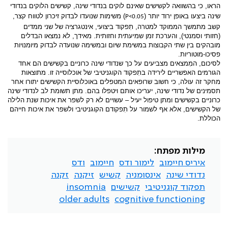
הראו, כי בהשוואה לקשישים שאינם לוקים בנדודי שינה, קשישים הלוקים בנדודי
שינה ביצעו באופן ירוד יותר (
) משימות שנועדו לבדוק זיכרון לטווח קצר,
P<0.05
קשב מתמשך הממוקד למטרה, תִפקוד ביצועי, אינטגרציה של שני ממדים
(חזותי וסמנטי), והערכת זמן שמיעתית וחזותית. מאידך, לא נמצאו הבדלים
מובהקים בין שתי הקבוצות במשימת שיום ובמשימה שנועדה לבדוק מיומנויות
פסיכו-מוטוריות.
לסיכום, המִמצאים מצביעים על כך שנדודי שינה כרוניים בקשישים הם אחד
הגורמים האפשריים לירידה בתִפקוד הקוגניטיבי של אוכלוסייה זו. מתוצאות
מחקר זה עולה, כי חשוב שרופאים המטפלים באוכלוסיית הקשישים יתורו אחר
תסמינים של נדודי שינה, יעריכו אותם ויטפלו בהם. מתן תשומת לב לנדודי שינה
כרוניים בקשישים ומתן טיפול יעיל – עשויים לא רק לשפר את איכות שנת הלילה
של הקשישים, אלא אף לשמור על תִפקודם הקוגניטיבי ולשפר את איכות חייהם
הכוללת.
מילות מפתח:
איריס חיימוב
לימור ודס
חיימוב
ודס
נדודי שינה
אינסומניה
קשיש
זיקנה
זקנה
תפקוד קוגניטיבי
קשישים
insomnia
older adults
cognitive functioning